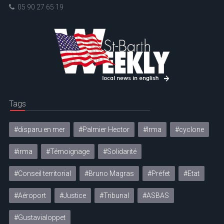
05 90 27 65 19
Tags
#disparu en mer
#Palmier Hector
#Irma
#cyclone
#irma
#Témoignage
#Solidarité
#Conseil territorial
#Bruno Magras
#Préfet
#Etat
#Aéroport
#Justice
#Tribunal
#ASBAS
#Gustavialoppet