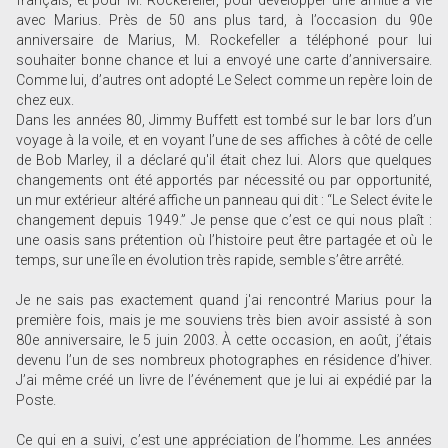
français, et pour M. Rockefeller, pour développer une amitié à vie
avec Marius. Près de 50 ans plus tard, à l’occasion du 90e
anniversaire de Marius, M. Rockefeller a téléphoné pour lui
souhaiter bonne chance et lui a envoyé une carte d’anniversaire.
Comme lui, d’autres ont adopté Le Select comme un repère loin de
chez eux.
Dans les années 80, Jimmy Buffett est tombé sur le bar lors d’un
voyage à la voile, et en voyant l’une de ses affiches à côté de celle
de Bob Marley, il a déclaré qu'il était chez lui. Alors que quelques
changements ont été apportés par nécessité ou par opportunité,
un mur extérieur altéré affiche un panneau qui dit : “Le Select évite le
changement depuis 1949.” Je pense que c’est ce qui nous plaît :
une oasis sans prétention où l’histoire peut être partagée et où le
temps, sur une île en évolution très rapide, semble s’être arrêté.
Je ne sais pas exactement quand j'ai rencontré Marius pour la
première fois, mais je me souviens très bien avoir assisté à son
80e anniversaire, le 5 juin 2003. À cette occasion, en août, j’étais
devenu l’un de ses nombreux photographes en résidence d’hiver.
J’ai même créé un livre de l’événement que je lui ai expédié par la
Poste.
Ce qui en a suivi, c’est une appréciation de l’homme. Les années