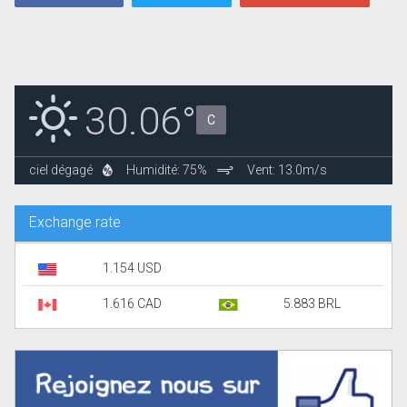
30.06°
C
ciel dégagé
Humidité: 75%
Vent: 13.0m/s
Exchange rate
1.154 USD
1.616 CAD
5.883 BRL