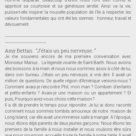
homme disparaît. Beaucoup d’entre nous l’ont bien connu et
apprécié sa courtoisie et sa généreuse amitié. Ainsi va la vie,
puisse-t-elle inspirer la nouvelle population de l’île à respecter les
valeurs fondamentales qui ont été les siennes : honneur, travail et
dévouement.
-------------------------------------------------------------------------------------------------------
----------------------------------
Amy Bettan : “J’étais un peu nerveuse...”
Je me souviens encore de ma première conversation avec
Monsieur Marius... La légende vivante de Saint-Barth. Nous avions
des boissons à la main et nous nous sommes assis à côté de lui,
dans son bureau. J’étais un peu nerveuse, à vrai dire. Il avait un
million de questions. De quelle région d’Amérique venions-nous ?
Comment avais-je rencontré Phil, mon mari ? Combien d’enfants
et petits-enfants ? Avais-je une maison ou un appartement ? Et
puis, Pourquoi avez-vous choisi cette maison ?
Il a dit de prendre le temps pour répondre. Je lui ai donc raconté
comment nous sommes tombés amoureux de notre maison de
Long Island, car elle avait une immense salle à manger. A l’époque,
nous étions déjà parents de deux jeunes garçons. Nous étions les
premiers de la famille à nous installer et nous voulions être sûrs
que nous pourrions accueillir toute la famille à notre table. Il avait