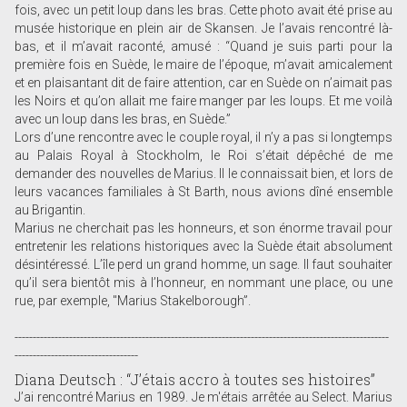
fois, avec un petit loup dans les bras. Cette photo avait été prise au
musée historique en plein air de Skansen. Je l’avais rencontré là-
bas, et il m’avait raconté, amusé : “Quand je suis parti pour la
première fois en Suède, le maire de l’époque, m’avait amicalement
et en plaisantant dit de faire attention, car en Suède on n’aimait pas
les Noirs et qu’on allait me faire manger par les loups. Et me voilà
avec un loup dans les bras, en Suède.”
Lors d’une rencontre avec le couple royal, il n’y a pas si longtemps
au Palais Royal à Stockholm, le Roi s’était dépêché de me
demander des nouvelles de Marius. Il le connaissait bien, et lors de
leurs vacances familiales à St Barth, nous avions dîné ensemble
au Brigantin.
Marius ne cherchait pas les honneurs, et son énorme travail pour
entretenir les relations historiques avec la Suède était absolument
désintéressé. L’île perd un grand homme, un sage. Il faut souhaiter
qu’il sera bientôt mis à l’honneur, en nommant une place, ou une
rue, par exemple, "Marius Stakelborough”.
-------------------------------------------------------------------------------------------------------
----------------------------------
Diana Deutsch : “J’étais accro à toutes ses histoires”
J’ai rencontré Marius en 1989. Je m'étais arrêtée au Select. Marius