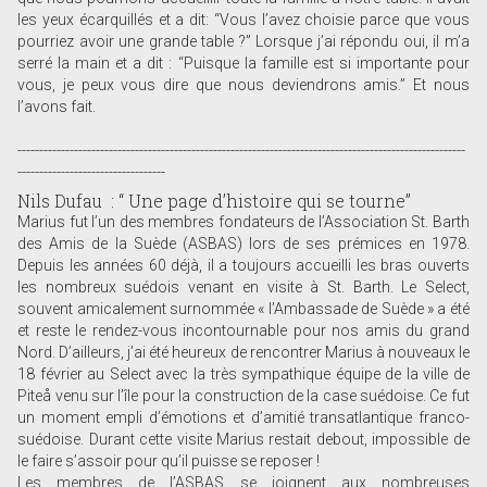
les yeux écarquillés et a dit: “Vous l’avez choisie parce que vous
pourriez avoir une grande table ?” Lorsque j’ai répondu oui, il m’a
serré la main et a dit : “Puisque la famille est si importante pour
vous, je peux vous dire que nous deviendrons amis.” Et nous
l’avons fait.
-------------------------------------------------------------------------------------------------------
----------------------------------
Nils Dufau : “ Une page d’histoire qui se tourne”
Marius fut l’un des membres fondateurs de l’Association St. Barth
des Amis de la Suède (ASBAS) lors de ses prémices en 1978.
Depuis les années 60 déjà, il a toujours accueilli les bras ouverts
les nombreux suédois venant en visite à St. Barth. Le Select,
souvent amicalement surnommée « l’Ambassade de Suède » a été
et reste le rendez-vous incontournable pour nos amis du grand
Nord. D’ailleurs, j’ai été heureux de rencontrer Marius à nouveaux le
18 février au Select avec la très sympathique équipe de la ville de
Piteå venu sur l’île pour la construction de la case suédoise. Ce fut
un moment empli d’émotions et d’amitié transatlantique franco-
suédoise. Durant cette visite Marius restait debout, impossible de
le faire s’assoir pour qu’il puisse se reposer !
Les membres de l’ASBAS se joignent aux nombreuses