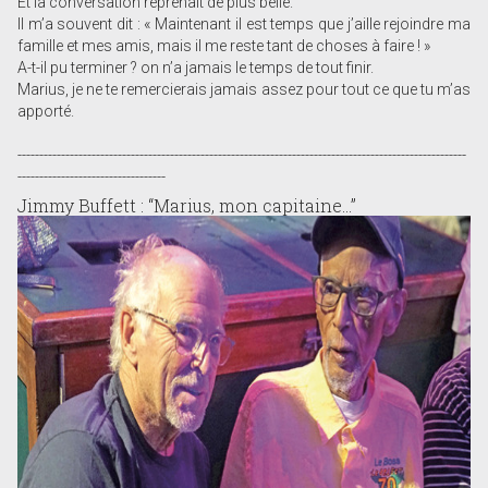
Et la conversation reprenait de plus belle.
Il m’a souvent dit : « Maintenant il est temps que j’aille rejoindre ma
famille et mes amis, mais il me reste tant de choses à faire ! »
A-t-il pu terminer ? on n’a jamais le temps de tout finir.
Marius, je ne te remercierais jamais assez pour tout ce que tu m’as
apporté.
-------------------------------------------------------------------------------------------------------
----------------------------------
Jimmy Buffett : “Marius, mon capitaine...”