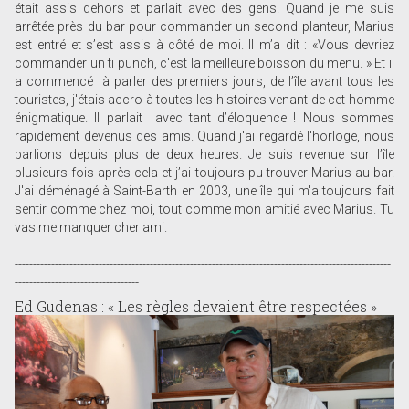
était assis dehors et parlait avec des gens. Quand je me suis
arrêtée près du bar pour commander un second planteur, Marius
est entré et s’est assis à côté de moi. Il m’a dit : «Vous devriez
commander un ti punch, c'est la meilleure boisson du menu. » Et il
a commencé à parler des premiers jours, de l’île avant tous les
touristes, j'étais accro à toutes les histoires venant de cet homme
énigmatique. Il parlait avec tant d’éloquence ! Nous sommes
rapidement devenus des amis. Quand j'ai regardé l'horloge, nous
parlions depuis plus de deux heures. Je suis revenue sur l’île
plusieurs fois après cela et j’ai toujours pu trouver Marius au bar.
J'ai déménagé à Saint-Barth en 2003, une île qui m'a toujours fait
sentir comme chez moi, tout comme mon amitié avec Marius. Tu
vas me manquer cher ami.
-------------------------------------------------------------------------------------------------------
----------------------------------
Ed Gudenas : « Les règles devaient être respectées »