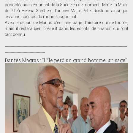
condoléances émanant de la Suède en ce moment : Mme. la Maire
de Piteå Helena Stenberg, l’ancien Maire Peter Roslund ainsi que
les amis suédois du monde associatif.
Avec le départ de Marius c’est une page d’histoire qui se tourne,
mais il restera bien présent dans les esprits de chacun qui l’ont
tant connu.
-------------------------------------------------------------------------------------------------------
----------------------------------
Dantès Magras : “L’île perd un grand homme, un sage”