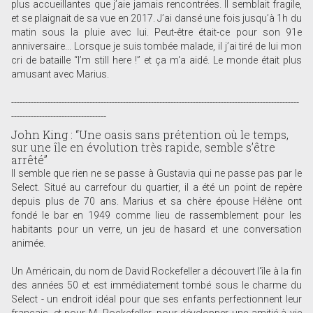
plus accueillantes que j’aie jamais rencontrées. Il semblait fragile,
et se plaignait de sa vue en 2017. J’ai dansé une fois jusqu’à 1h du
matin sous la pluie avec lui. Peut-être était-ce pour son 91e
anniversaire... Lorsque je suis tombée malade, il j’ai tiré de lui mon
cri de bataille “I’m still here !” et ça m'a aidé. Le monde était plus
amusant avec Marius.
-------------------------------------------------------------------------------------------------------
----------------------------------
John King : “Une oasis sans prétention où le temps,
sur une île en évolution très rapide, semble s’être
arrêté”
Il semble que rien ne se passe à Gustavia qui ne passe pas par le
Select. Situé au carrefour du quartier, il a été un point de repère
depuis plus de 70 ans. Marius et sa chère épouse Hélène ont
fondé le bar en 1949 comme lieu de rassemblement pour les
habitants pour un verre, un jeu de hasard et une conversation
animée.
Un Américain, du nom de David Rockefeller a découvert l'île à la fin
des années 50 et est immédiatement tombé sous le charme du
Select - un endroit idéal pour que ses enfants perfectionnent leur