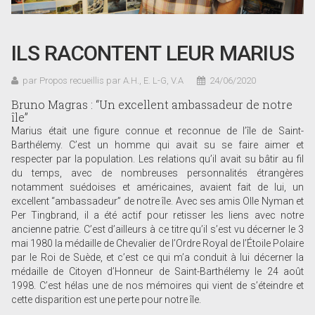
ILS RACONTENT LEUR MARIUS
par Propos recueillis par A.H., E. L-G, V.A
24/06/2020
Bruno Magras : “Un excellent ambassadeur de notre
île”
Marius était une figure connue et reconnue de l’île de Saint-
Barthélemy. C’est un homme qui avait su se faire aimer et
respecter par la population. Les relations qu’il avait su bâtir au fil
du temps, avec de nombreuses personnalités étrangères
notamment suédoises et américaines, avaient fait de lui, un
excellent “ambassadeur” de notre île. Avec ses amis Olle Nyman et
Per Tingbrand, il a été actif pour retisser les liens avec notre
ancienne patrie. C’est d’ailleurs à ce titre qu’il s’est vu décerner le 3
mai 1980 la médaille de Chevalier de l’Ordre Royal de l’Étoile Polaire
par le Roi de Suède, et c’est ce qui m’a conduit à lui décerner la
médaille de Citoyen d’Honneur de Saint-Barthélemy le 24 août
1998. C’est hélas une de nos mémoires qui vient de s’éteindre et
cette disparition est une perte pour notre île.