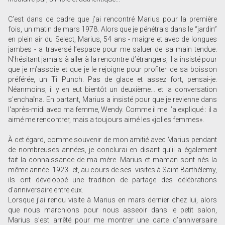
C’est dans ce cadre que j'ai rencontré Marius pour la première
fois, un matin de mars 1978. Alors que je pénétrais dans le “jardin”
en plein air du Select, Marius, 54 ans - maigre et avec de longues
jambes - a traversé l’espace pour me saluer de sa main tendue.
N’hésitant jamais à aller à la rencontre d’étrangers, il a insisté pour
que je m’assoie et que je le rejoigne pour profiter de sa boisson
préférée, un Ti Punch. Pas de glace et assez fort, pensai-je.
Néanmoins, il y en eut bientôt un deuxième… et la conversation
s'enchaîna. En partant, Marius a insisté pour que je revienne dans
l'après-midi avec ma femme, Wendy. Comme il me l’a expliqué : il a
aimé me rencontrer, mais a toujours aimé les «jolies femmes».
À cet égard, comme souvenir de mon amitié avec Marius pendant
de nombreuses années, je conclurai en disant qu’il a également
fait la connaissance de ma mère. Marius et maman sont nés la
même année -1923- et, au cours de ses visites à Saint-Barthélemy,
ils ont développé une tradition de partage des célébrations
d’anniversaire entre eux.
Lorsque j’ai rendu visite à Marius en mars dernier chez lui, alors
que nous marchions pour nous asseoir dans le petit salon,
Marius s’est arrêté pour me montrer une carte d’anniversaire