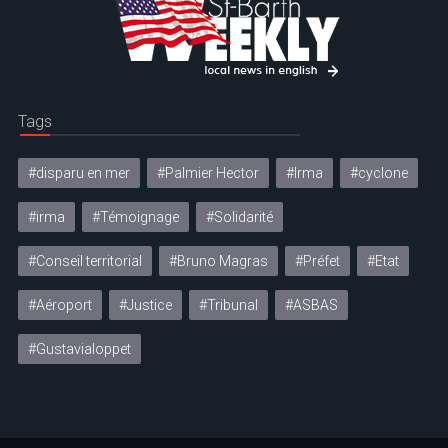
Tags
#disparu en mer
#Palmier Hector
#Irma
#cyclone
#irma
#Témoignage
#Solidarité
#Conseil territorial
#Bruno Magras
#Préfet
#Etat
#Aéroport
#Justice
#Tribunal
#ASBAS
#Gustavialoppet