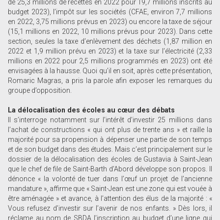
de 25,3 millions de recettes en 2022 pour 19,7 millions inscrits au
budget 2023), l’impôt sur les sociétés (CFAE, environ 7,7 millions
en 2022, 3,75 millions prévus en 2023) ou encore la taxe de séjour
(15,1 millions en 2022, 10 millions prévus pour 2023). Dans cette
section, seules la taxe d’enlèvement des déchets (1,87 million en
2022 et 1,9 million prévu en 2023) et la taxe sur l’électricité (2,33
millions en 2022 pour 2,5 millions programmés en 2023) ont été
envisagées à la hausse. Quoi qu’il en soit, après cette présentation,
Romaric Magras, a pris la parole afin exposer les remarques du
groupe d’opposition.
La délocalisation des écoles au cœur des débats
Il s’interroge notamment sur l’intérêt d’investir 25 millions dans
l’achat de constructions « qui ont plus de trente ans » et raille la
majorité pour sa propension à dépenser une partie de son temps
et de son budget dans des études. Mais c’est principalement sur le
dossier de la délocalisation des écoles de Gustavia à Saint-Jean
que le chef de file de Saint-Barth d’Abord développe son propos. Il
dénonce « la volonté de tuer dans l’œuf un projet de l’ancienne
mandature », affirme que « Saint-Jean est une zone qui est vouée à
être aménagée » et avance, à l’attention des élus de la majorité : «
Vous refusez d’investir sur l’avenir de nos enfants. » Dès lors, il
réclame au nom de SBDA l’inscription au budget d’une ligne qui