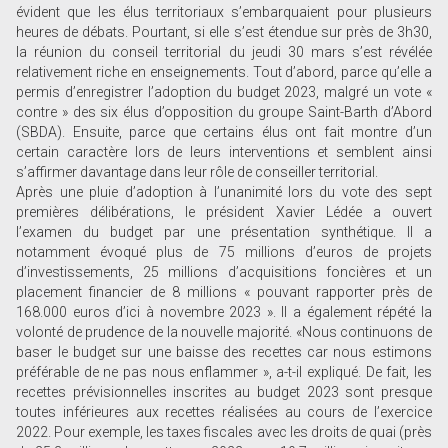
évident que les élus territoriaux s’embarquaient pour plusieurs
heures de débats. Pourtant, si elle s’est étendue sur près de 3h30,
la réunion du conseil territorial du jeudi 30 mars s’est révélée
relativement riche en enseignements. Tout d’abord, parce qu’elle a
permis d’enregistrer l’adoption du budget 2023, malgré un vote «
contre » des six élus d’opposition du groupe Saint-Barth d’Abord
(SBDA). Ensuite, parce que certains élus ont fait montre d’un
certain caractère lors de leurs interventions et semblent ainsi
s’affirmer davantage dans leur rôle de conseiller territorial.
Après une pluie d’adoption à l’unanimité lors du vote des sept
premières délibérations, le président Xavier Lédée a ouvert
l’examen du budget par une présentation synthétique. Il a
notamment évoqué plus de 75 millions d’euros de projets
d’investissements, 25 millions d’acquisitions foncières et un
placement financier de 8 millions « pouvant rapporter près de
168.000 euros d’ici à novembre 2023 ». Il a également répété la
volonté de prudence de la nouvelle majorité. «Nous continuons de
baser le budget sur une baisse des recettes car nous estimons
préférable de ne pas nous enflammer », a-t-il expliqué. De fait, les
recettes prévisionnelles inscrites au budget 2023 sont presque
toutes inférieures aux recettes réalisées au cours de l’exercice
2022. Pour exemple, les taxes fiscales avec les droits de quai (près