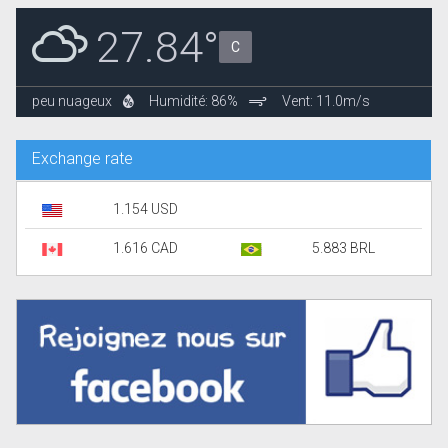
27.84°
C
peu nuageux
Humidité: 86%
Vent: 11.0m/s
Exchange rate
1.154 USD
1.616 CAD
5.883 BRL