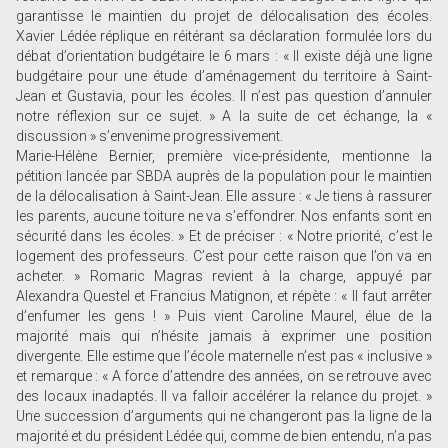
garantisse le maintien du projet de délocalisation des écoles.
Xavier Lédée réplique en réitérant sa déclaration formulée lors du
débat d’orientation budgétaire le 6 mars : « Il existe déjà une ligne
budgétaire pour une étude d’aménagement du territoire à Saint-
Jean et Gustavia, pour les écoles. Il n’est pas question d’annuler
notre réflexion sur ce sujet. » A la suite de cet échange, la «
discussion » s’envenime progressivement.
Marie-Hélène Bernier, première vice-présidente, mentionne la
pétition lancée par SBDA auprès de la population pour le maintien
de la délocalisation à Saint-Jean. Elle assure : « Je tiens à rassurer
les parents, aucune toiture ne va s’effondrer. Nos enfants sont en
sécurité dans les écoles. » Et de préciser : « Notre priorité, c’est le
logement des professeurs. C’est pour cette raison que l’on va en
acheter. » Romaric Magras revient à la charge, appuyé par
Alexandra Questel et Francius Matignon, et répète : « Il faut arrêter
d’enfumer les gens ! » Puis vient Caroline Maurel, élue de la
majorité mais qui n’hésite jamais à exprimer une position
divergente. Elle estime que l’école maternelle n’est pas « inclusive »
et remarque : « A force d’attendre des années, on se retrouve avec
des locaux inadaptés. Il va falloir accélérer la relance du projet. »
Une succession d’arguments qui ne changeront pas la ligne de la
majorité et du président Lédée qui, comme de bien entendu, n’a pas