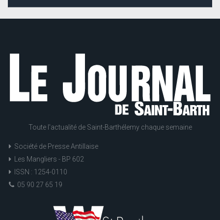
Toute l'actualité de Saint-Barthélemy chaque semaine
Société de Presse Antillaise
Les Mangliers - BP 602
ISSN : 1254-0110
05 90 27 65 19