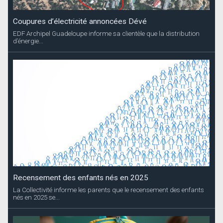
Coupures d’électricité annoncées Dévé
EDF Archipel Guadeloupe informe sa clientèle que la distribution
d’énergie...
Recensement des enfants nés en 2025
La Collectivité informe les parents que le recensement des enfants
nés en 2025 se...