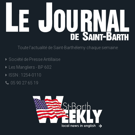
Toute l'actualité de Saint-Barthélemy chaque semaine
Société de Presse Antillaise
Les Mangliers - BP 602
ISSN : 1254-0110
05 90 27 65 19