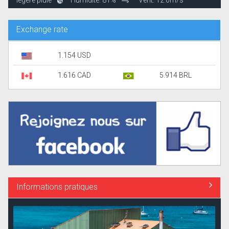
légère pluie
Humidité: 81%
Vent: 12.0m/s
Exchange rate
1.154 USD
1.616 CAD
5.914 BRL
Informations pratiques