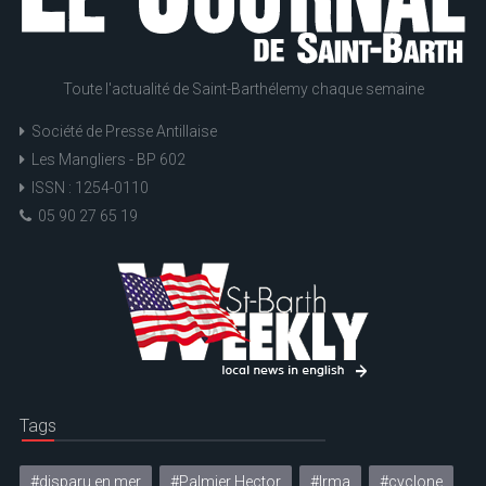
Toute l'actualité de Saint-Barthélemy chaque semaine
Société de Presse Antillaise
Les Mangliers - BP 602
ISSN : 1254-0110
05 90 27 65 19
Tags
#disparu en mer
#Palmier Hector
#Irma
#cyclone