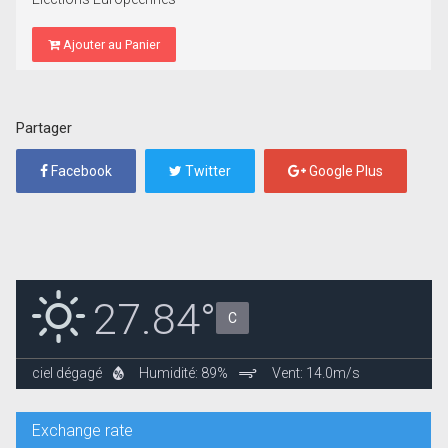
Ajouter au Panier
Partager
Facebook
Twitter
Google Plus
27.84°
C
ciel dégagé
Humidité: 89%
Vent: 14.0m/s
Exchange rate