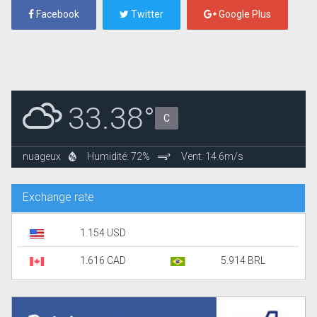
Facebook
Twitter
Google Plus
33.38°
C
nuageux
Humidité: 72%
Vent: 14.6m/s
Exchange rate
1.154 USD
1.616 CAD
5.914 BRL