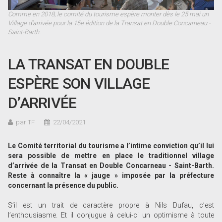
Comme en 2018, le comité du tourisme espère monter dès le 25 mai un
Village d’arrivée pour la 15e édition de la Transat en Double Concarneau -
Saint-Barth.
LA TRANSAT EN DOUBLE
ESPÈRE SON VILLAGE
D’ARRIVÉE
par TF
22/04/2021
Le Comité territorial du tourisme a l’intime conviction qu’il lui
sera possible de mettre en place le traditionnel village
d’arrivée de la Transat en Double Concarneau - Saint-Barth.
Reste à connaître la « jauge » imposée par la préfecture
concernant la présence du public.
S’il est un trait de caractère propre à Nils Dufau, c’est
l’enthousiasme. Et il conjugue à celui-ci un optimisme à toute