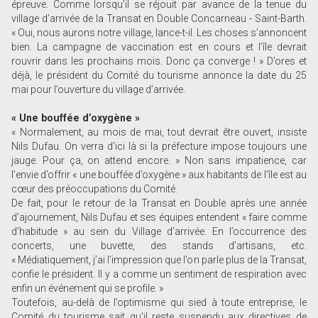
épreuve. Comme lorsqu’il se réjouit par avance de la tenue du
village d’arrivée de la Transat en Double Concarneau - Saint-Barth.
« Oui, nous aurons notre village, lance-t-il. Les choses s’annoncent
bien. La campagne de vaccination est en cours et l’île devrait
rouvrir dans les prochains mois. Donc ça converge ! » D’ores et
déjà, le président du Comité du tourisme annonce la date du 25
mai pour l’ouverture du village d’arrivée.
« Une bouffée d’oxygène »
« Normalement, au mois de mai, tout devrait être ouvert, insiste
Nils Dufau. On verra d’ici là si la préfecture impose toujours une
jauge. Pour ça, on attend encore. » Non sans impatience, car
l’envie d’offrir « une bouffée d’oxygène » aux habitants de l’île est au
cœur des préoccupations du Comité.
De fait, pour le retour de la Transat en Double après une année
d’ajournement, Nils Dufau et ses équipes entendent « faire comme
d’habitude » au sein du Village d’arrivée. En l’occurrence des
concerts, une buvette, des stands d’artisans, etc.
« Médiatiquement, j’ai l’impression que l’on parle plus de la Transat,
confie le président. Il y a comme un sentiment de respiration avec
enfin un événement qui se profile. »
Toutefois, au-delà de l’optimisme qui sied à toute entreprise, le
Comité du tourisme sait qu’il reste suspendu aux directives de