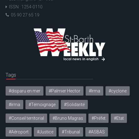
ISSN : 1254-0110
05 90 27 65 19
Tags
#disparu en mer
#Palmier Hector
#Irma
#cyclone
#irma
#Témoignage
#Solidarité
#Conseil territorial
#Bruno Magras
#Préfet
#Etat
#Aéroport
#Justice
#Tribunal
#ASBAS