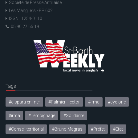
Société de Presse Antillaise
Les Mangliers - BP 602
ISSN : 1254-0110
05 90 27 65 19
Tags
#disparu en mer
#Palmier Hector
#Irma
#cyclone
#irma
#Témoignage
#Solidarité
#Conseil territorial
#Bruno Magras
#Préfet
#Etat