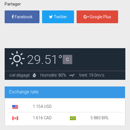
Partager
Facebook
Twitter
Google Plus
29.51°
C
ciel dégagé
Humidité: 80%
Vent: 19.0m/s
Exchange rate
1.154 USD
1.616 CAD
5.883 BRL