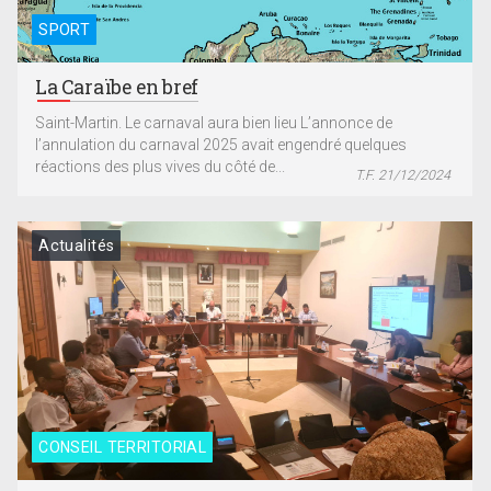
SPORT
La Caraïbe en bref
Saint-Martin. Le carnaval aura bien lieu L’annonce de
l’annulation du carnaval 2025 avait engendré quelques
réactions des plus vives du côté de...
T.F. 21/12/2024
Actualités
CONSEIL TERRITORIAL