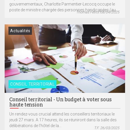
gouvernementaux, Charlotte Parmentier-Lecocq occupe le
poste de ministre chargée des personnes handicapées (au...
Thomas Fetrot 08/04/2025
Actualités
CONSEIL TERRITORIAL
Conseil territorial - Un budget à voter sous
haute tension
Un rendez-vous crucial attend les conseillers territoriaux le
jeudi 27 mars. A 17 heures, ils se réuniront dans la salle des
délibérations de l’hôtel de la...
T.F. 26/03/2025