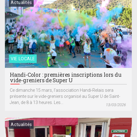
Actualités
VIE LOCALE
Handi-Color : premières inscriptions lors du
vide-greniers de Super U
Ce dimanche 15 mars, l’association Handi-Relais sera
présente sur le vide-greniers organisé au Super U de Saint-
Jean, de 8 à 13 heures. Les...
13/03/2026
Actualités