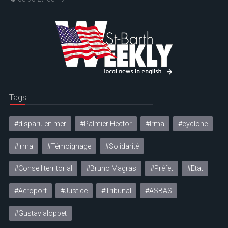
Tags
#disparu en mer
#Palmier Hector
#Irma
#cyclone
#irma
#Témoignage
#Solidarité
#Conseil territorial
#Bruno Magras
#Préfet
#Etat
#Aéroport
#Justice
#Tribunal
#ASBAS
#Gustavialoppet