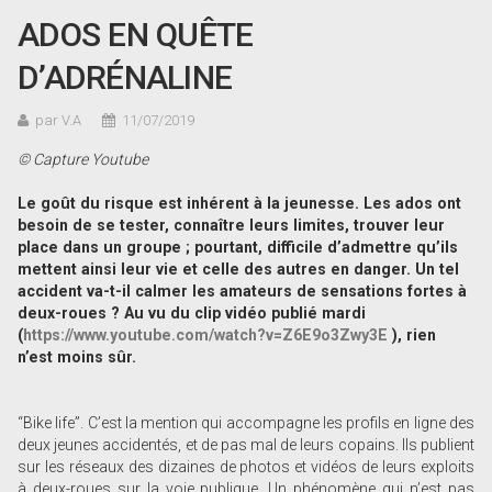
ADOS EN QUÊTE
D’ADRÉNALINE
par V.A
11/07/2019
© Capture Youtube
Le goût du risque est inhérent à la jeunesse. Les ados ont
besoin de se tester, connaître leurs limites, trouver leur
place dans un groupe ; pourtant, difficile d
’admettre qu
’ils
mettent ainsi leur vie et celle des autres en danger. Un tel
accident va-t-il calmer les amateurs de sensations fortes à
deux-roues ? Au vu du clip vidéo publié mardi
(
https://www.youtube.com/watch?v=Z6E9o3Zwy3E
), rien
n
’est moins sûr.
“Bike life”. C’est la mention qui accompagne les profils en ligne des
deux jeunes accidentés, et de pas mal de leurs copains. Ils publient
sur les réseaux des dizaines de photos et vidéos de leurs exploits
à deux-roues sur la voie publique. Un phénomène qui n’est pas