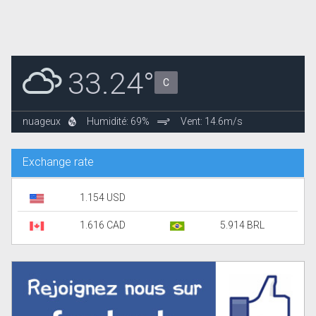
33.24°
C
nuageux
Humidité: 69%
Vent: 14.6m/s
Exchange rate
1.154 USD
1.616 CAD
5.914 BRL