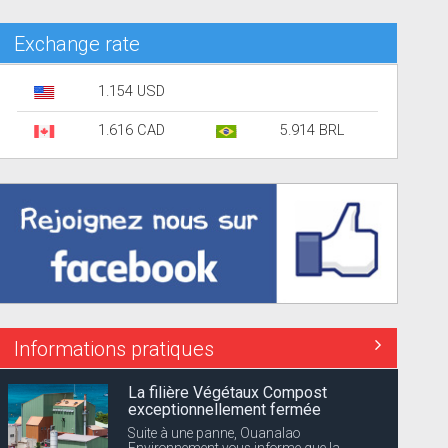
Exchange rate
1.154 USD
1.616 CAD
5.914 BRL
Informations pratiques
La filière Végétaux Compost
exceptionnellement fermée
Suite à une panne, Ouanalao
Environnement vous informe que la...