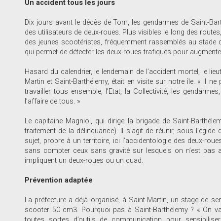
Un accident tous les jours
Dix jours avant le décès de Tom, les gendarmes de Saint-Barthé
des utilisateurs de deux-roues. Plus visibles le long des rout
des jeunes scootéristes, fréquemment rassemblés au stade de S
qui permet de détecter les deux-roues trafiqués pour augmenter 
Hasard du calendrier, le lendemain de l’accident mortel, le 
Martin et Saint-Barthélemy, était en visite sur notre île. « Il n
travailler tous ensemble, l’Etat, la Collectivité, les gendarme
l’affaire de tous. »
Le capitaine Magniol, qui dirige la brigade de Saint-Barthé
traitement de la délinquance). Il s’agit de réunir, sous l’égid
sujet, propre à un territoire, ici l’accidentologie des deux-ro
sans compter ceux sans gravité sur lesquels on n’est pas ap
impliquent un deux-roues ou un quad.
Prévention adaptée
La préfecture a déjà organisé, à Saint-Martin, un stage de sens
scooter 50 cm3. Pourquoi pas à Saint-Barthélemy ? « On va e
toutes sortes d’outils de communication pour sensibiliser