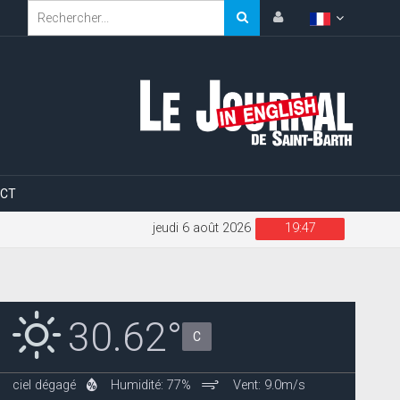
CT
jeudi 6 août 2026
19:47
30.62°
C
ciel dégagé
Humidité: 77%
Vent: 9.0m/s