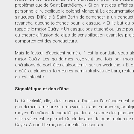
problématique de Saint-Barthélemy. « Si on met des affiches
personne ici », explique le colonel Manzoni. La documentation 
sinueuses. Difficile à Saint-Barth de demander à un conducte
revanche, aucune tolérance pour le casque. « Et le but du por
rappelle le major Guéry. « Un casque pas attaché ou juste posé 
ou encore diffusion de clips de sensibilisation avant les projec
comportement des conducteurs.
Mais le facteur d’accident numéro 1 est la conduite sous alco
major Guéry. Les gendarmes reçoivent une fois par mois 
opérations de contrôles d’alcoolémie, sur un week-end. « Et o
a déjà eu plusieurs fermetures administratives de bars, restau
qui est interdit ».
Signalétique et dos d’âne
La Collectivité, elle, a les moyens d’agir sur l’aménagement. «
grandement amélioré si on revient dix ans en arrière », soulig
moyen d’améliorer la signalétique dans les zones les plus se
si le revêtement le permet. On étudie aussi la construction de
Cayes. A court terme, on s’oriente là-dessus. »