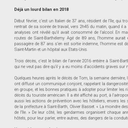
Déjà un lourd bilan en 2018
Début février, c’est un Italien de 37 ans, résident de l’île, qui 
rentrait de sa soirée de travail, vers 2h45 du matin, quand il a
analyses ont révélé qu’il avait consommé de l’alcool. En mar
routes de Saint-Barthélemy. Agé de 89 ans, l’homme aurait 
passagère de 87 ans s’en est sortie indemne, l’homme est déc
Saint-Martin et un hôpital aux Etats-Unis.
Trois décès, c’est le bilan de l’année 2016 entière à Saint-Bart
qui ne veut pas dire qu’il y a eu moins d’accidents graves sur 
Quelques heures après le décès de Tom, la semaine dernière, la
ont diffusé un communiqué conjoint, rappelant la dangerosité 
en groupe, et les bonnes pratiques à adopter pour limiter les r
décès du touriste américain. Il a été affiché au port, à l’aérop
aussi les actions de prévention avec les hôteliers, envers les 
de la préfecture à Saint-Barth, Olivier Basset. « La moindre d
de l’île. » De leur côté, les gendarmes organisent chaque a
hôtels, pour leur parler, entre autres, des dangers de la condui