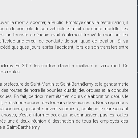
trouvait la mort à scooter, à Public. Employé dans la restauration, il
 perdu le contrôle de son véhicule et a fait une chute mortelle. Les
s, un touriste américain avait également trouvé la mort sur les
effectué une erreur de conduite de son quad de location. Si sa
édé quelques jours après l’accident, lors de son transfert entre
hélemy. En 2017, les chiffres étaient « meilleurs » : zéro mort. Ce
nos routes.
 préfecture de Saint-Martin et Saint-Barthélemy et la gendarmerie
des routes de notre île pour les quads, deux-roues et la conduite
isques. En fait, ce document était en cours d’élaboration depuis le
ort, et distribué auprès des loueurs de véhicules. « Nous reprenons
saisonniers, qui sont souvent victimes », souligne le représentant
es choses, c’est d’informer ceux qui ne connaissent pas les routes
nnée une à deux réunion à destination de tous les employés des
te à Saint-Barthélemy.