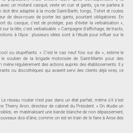
 avec un motard casqué, veste en cuir et gants, ça ne parlera à
doit être adaptée à la mode Saint-Barth, tongs, T-shirt et routes
ur de deux-roues de porter les gants, pourtant obligatoires. En
t du casque, c’est de protéger, pas d’éviter la verbalisation »,
sur la tête, c’est verbalisable. » Campagne d’affichage, de tracts,
tions à l’Ajoe : plusieurs idées sont à l’étude pour influer sur le
ol ou stupéfiants. « C’est le cas neuf fois sur dix », estime le
le soutien de la brigade motorisée de Saint-Martin pour des
n mène régulièrement des actions auprès des établissements. Il y
rants ou discothèques qui avaient servi des clients déjà ivres, ce
 Le réseau routier n’est pas dans un état parfait, même s’il s’est
ne Thierry Aron, directeur de cabinet du Président. « On étudie un
nsibles, en matérialisant une bande blanche de non dépassement,
 nouveaux dos-d’âne, comme on est en train de le faire à Anse des