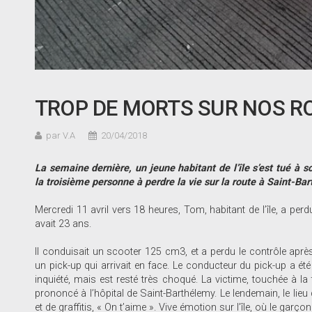
TROP DE MORTS SUR NOS R
par V.A
20/04/2018
La semaine dernière, un jeune habitant de l
’île s
’est tué à 
la troisième personne à perdre la vie sur la route à Saint-Ba
Mercredi 11 avril vers 18 heures, Tom, habitant de l’île, a perdu
avait 23 ans.
Il conduisait un scooter 125 cm3, et a perdu le contrôle après
un pick-up qui arrivait en face. Le conducteur du pick-up a été 
inquiété, mais est resté très choqué. La victime, touchée à la 
prononcé à l’hôpital de Saint-Barthélemy. Le lendemain, le lieu 
et de graffitis, « On t’aime ». Vive émotion sur l’île, où le garçon