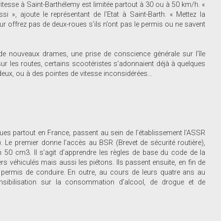
 vitesse à Saint-Barthélemy est limitée partout à 30 ou à 50 km/h. «
 », ajoute le représentant de l’Etat à Saint-Barth. « Mettez la
ur offrez pas de deux-roues s’ils n’ont pas le permis ou ne savent
t de nouveaux drames, une prise de conscience générale sur l’île
sur les routes, certains scootéristes s’adonnaient déjà à quelques
deux, ou à des pointes de vitesse inconsidérées…
es partout en France, passent au sein de l’établissement l’ASSR
e). Le premier donne l’accès au BSR (Brevet de sécurité routière),
 50 cm3. Il s’agit d’apprendre les règles de base du code de la
véhiculés mais aussi les piétons. Ils passent ensuite, en fin de
du permis de conduire. En outre, au cours de leurs quatre ans au
sensibilisation sur la consommation d’alcool, de drogue et de