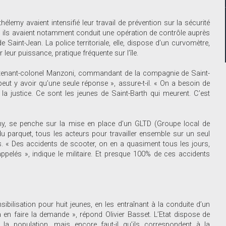
lemy avaient intensifié leur travail de prévention sur la sécurité
es, ils avaient notamment conduit une opération de contrôle auprès
aint-Jean. La police territoriale, elle, dispose d’un curvomètre,
leur puissance, pratique fréquente sur l’île.
lieutenant-colonel Manzoni, commandant de la compagnie de Saint-
e peut y avoir qu’une seule réponse », assure-t-il. « On a besoin de
s, la justice. Ce sont les jeunes de Saint-Barth qui meurent. C’est
lemy, se penche sur la mise en place d’un GLTD (Groupe local de
e du parquet, tous les acteurs pour travailler ensemble sur un seul
ues. « Des accidents de scooter, on en a quasiment tous les jours,
pelés », indique le militaire. Et presque 100% de ces accidents
ibilisation pour huit jeunes, en les entraînant à la conduite d’un
n faire la demande », répond Olivier Basset. L’Etat dispose de
 la population, mais encore faut-il qu’ils correspondent à la