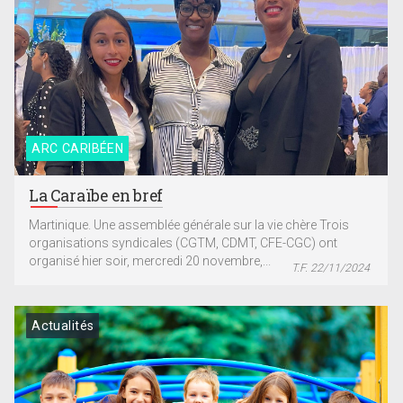
ARC CARIBÉEN
La Caraïbe en bref
Martinique. Une assemblée générale sur la vie chère Trois
organisations syndicales (CGTM, CDMT, CFE-CGC) ont
organisé hier soir, mercredi 20 novembre,...
T.F. 22/11/2024
Actualités