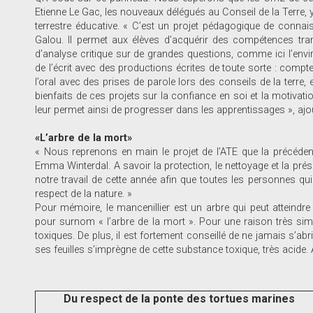
Etienne Le Gac, les nouveaux délégués au Conseil de la Terre, y 
terrestre éducative. « C’est un projet pédagogique de connai
Galou. Il permet aux élèves d’acquérir des compétences tran
d’analyse critique sur de grandes questions, comme ici l’e
de l’écrit avec des productions écrites de toute sorte : compte-
l’oral avec des prises de parole lors des conseils de la terre, 
bienfaits de ces projets sur la confiance en soi et la motivation
leur permet ainsi de progresser dans les apprentissages », ajout
«L’arbre de la mort»
« Nous reprenons en main le projet de l’ATE que la précéde
Emma Winterdal. A savoir la protection, le nettoyage et la prés
notre travail de cette année afin que toutes les personnes qui s
respect de la nature. »
Pour mémoire, le mancenillier est un arbre qui peut atteindre 
pour surnom « l’arbre de la mort ». Pour une raison très simple
toxiques. De plus, il est fortement conseillé de ne jamais s’abri
ses feuilles s’imprègne de cette substance toxique, très acide
Du respect de la ponte des tortues marines