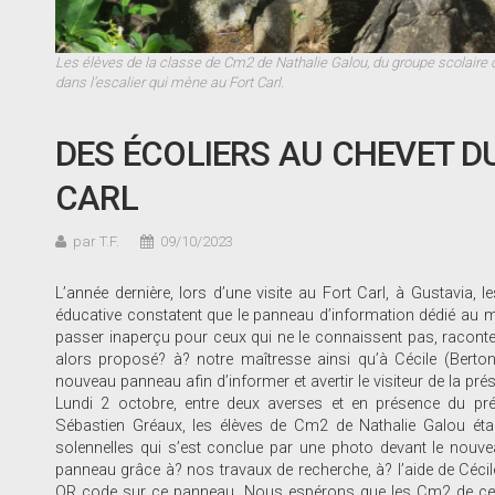
Les élèves de la classe de Cm2 de Nathalie Galou, du groupe scolaire 
dans l’escalier qui mène au Fort Carl.
DES ÉCOLIERS AU CHEVET D
CARL
par T.F.
09/10/2023
L’année dernière, lors d’une visite au Fort Carl, à Gustavia, l
éducative constatent que le panneau d’information dédié au mance
passer inaperçu pour ceux qui ne le connaissent pas, racont
alors proposé? à? notre maîtresse ainsi qu’à Cécile (Berton, 
nouveau panneau afin d’informer et avertir le visiteur de la pr
Lundi 2 octobre, entre deux averses et en présence du présid
Sébastien Gréaux, les élèves de Cm2 de Nathalie Galou éta
solennelles qui s’est conclue par une photo devant le nouve
panneau grâce à? nos travaux de recherche, à? l’aide de Cécile
QR code sur ce panneau. Nous espérons que les Cm2 de cette