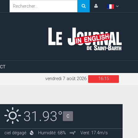
CT
vendredi 7 août 2026
16:15
31.93°
C
ciel dégagé
Humidité: 68%
Vent: 17.4m/s