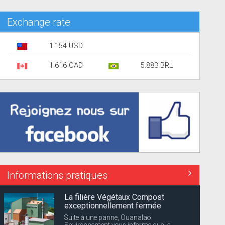
Exchange rate
1.154 USD
1.616 CAD
5.883 BRL
Informations pratiques
La filière Végétaux Compost
exceptionnellement fermée
Suite à une panne, Ouanalao
Environnement vous informe que la...