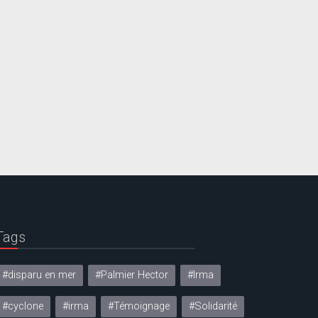
Tags
#disparu en mer
#Palmier Hector
#Irma
#cyclone
#irma
#Témoignage
#Solidarité