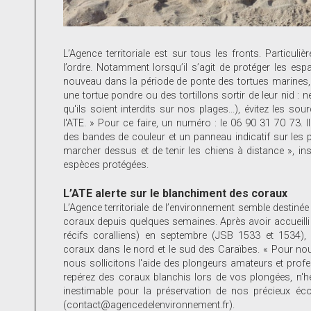
L’Agence territoriale est sur tous les fronts. Particuli
l’ordre. Notamment lorsqu’il s’agit de protéger les e
nouveau dans la période de ponte des tortues marines
une tortue pondre ou des tortillons sortir de leur nid :
qu'ils soient interdits sur nos plages...), évitez les so
l'ATE. » Pour ce faire, un numéro : le 06 90 31 70 73. I
des bandes de couleur et un panneau indicatif sur les p
marcher dessus et de tenir les chiens à distance », in
espèces protégées.
L’ATE alerte sur le blanchiment des coraux
L’Agence territoriale de l’environnement semble destiné
coraux depuis quelques semaines. Après avoir accueilli les
récifs coralliens) en septembre (JSB 1533 et 1534),
coraux dans le nord et le sud des Caraïbes. « Pour nous 
nous sollicitons l'aide des plongeurs amateurs et prof
repérez des coraux blanchis lors de vos plongées, n'hés
inestimable pour la préservation de nos précieux écos
(contact@agencedelenvironnement.fr).