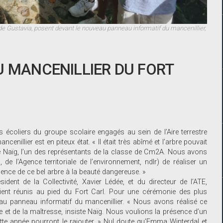
de Gustavia, posent devant le nouveau panneau informatif du mancenillier,
U MANCENILLIER DU FORT
es écoliers du groupe scolaire engagés au sein de l’Aire terrestre
nillier est en piteux état. « Il était très abîmé et l’arbre pouvait
e Naïg, l’un des représentants de la classe de Cm2A. Nous avons
de l’Agence territoriale de l’environnement, ndlr) de réaliser un
ésence de ce bel arbre à la beauté dangereuse. »
ent de la Collectivité, Xavier Lédée, et du directeur de l’ATE,
ient réunis au pied du Fort Carl. Pour une cérémonie des plus
au panneau informatif du mancenillier. « Nous avons réalisé ce
 et de la maîtresse, insiste Naïg. Nous voulions la présence d’un
 année pourront le rajouter. » Nul doute qu’Emma Winterdal et