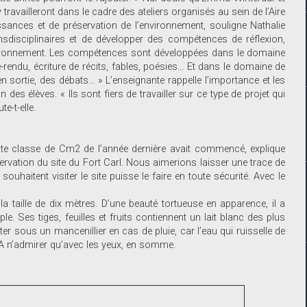
travailleront dans le cadre des ateliers organisés au sein de l’Aire
ssances et de préservation de l’environnement, souligne Nathalie
sdisciplinaires et de développer des compétences de réflexion,
nvironnement. Les compétences sont développées dans le domaine
rendu, écriture de récits, fables, poésies... Et dans le domaine de
en sortie, des débats… » L’enseignante rappelle l’importance et les
 des élèves. « Ils sont fiers de travailler sur ce type de projet qui
e-t-elle.
nte classe de Cm2 de l’année dernière avait commencé, explique
ervation du site du Fort Carl. Nous aimerions laisser une trace de
ouhaitent visiter le site puisse le faire en toute sécurité. Avec le
la taille de dix mètres. D’une beauté tortueuse en apparence, il a
. Ses tiges, feuilles et fruits contiennent un lait blanc des plus
ter sous un mancenillier en cas de pluie, car l’eau qui ruisselle de
. A n’admirer qu’avec les yeux, en somme.