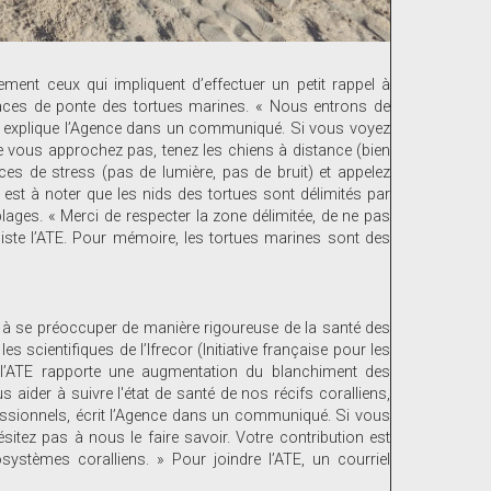
èrement ceux qui impliquent d’effectuer un petit rappel à
spaces de ponte des tortues marines. « Nous entrons de
, explique l’Agence dans un communiqué. Si vous voyez
 ne vous approchez pas, tenez les chiens à distance (bien
urces de stress (pas de lumière, pas de bruit) et appelez
l est à noter que les nids des tortues sont délimités par
lages. « Merci de respecter la zone délimitée, de ne pas
siste l’ATE. Pour mémoire, les tortues marines sont des
e à se préoccuper de manière rigoureuse de la santé des
 scientifiques de l’Ifrecor (Initiative française pour les
 l’ATE rapporte une augmentation du blanchiment des
aider à suivre l'état de santé de nos récifs coralliens,
essionnels, écrit l’Agence dans un communiqué. Si vous
itez pas à nous le faire savoir. Votre contribution est
ystèmes coralliens. » Pour joindre l’ATE, un courriel