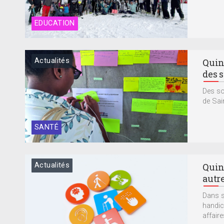
EDUCATION
Actualités
Quin
des 
Des so
de Sain
SANTÉ
Actualités
Quin
autr
Dans s
handic
affaire