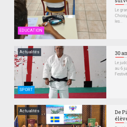
surv
Le gra
Choisy
les...
EDUCATION
Actualités
30 an
Le jud
au 6 j
Festivit
SPORT
Actualités
De P
élèv