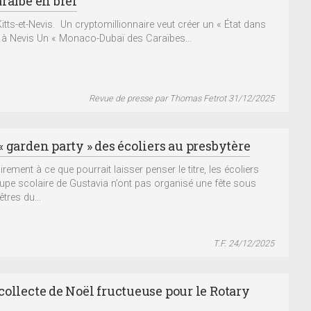
raïbe en bref
Kitts-et-Nevis. Un cryptomillionnaire veut créer un « État dans
 » à Nevis Un « Monaco-Dubaï des Caraïbes...
Revue de presse par Thomas Fetrot 31/12/2025
 garden party » des écoliers au presbytère
rement à ce que pourrait laisser penser le titre, les écoliers
upe scolaire de Gustavia n’ont pas organisé une fête sous
êtres du...
T.F. 24/12/2025
collecte de Noël fructueuse pour le Rotary