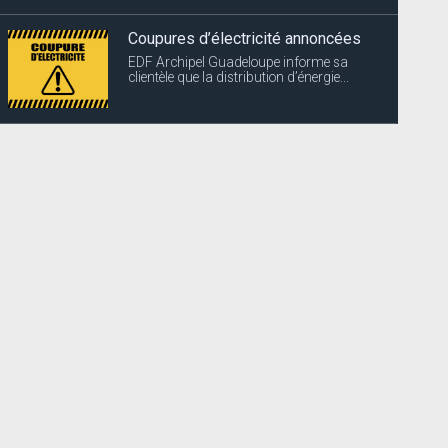
La filière Végétaux Compost
exceptionnellement fermée
Suite à une panne, Ouanalao
Environnement vous informe que la...