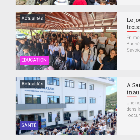
Actualités
Le jo
troi
En moi
Barthé
Savoie
EDUCATION
Actualités
A Sa
inau
Une no
dans le
l’occur
SANTÉ