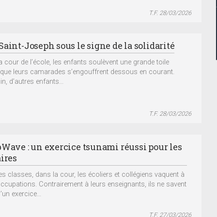
T.F. 28/03/2026
aint-Joseph sous le signe de la solidarité
a cour de l’école, les enfants soulèvent une grande toile
 que leurs camarades s’engouffrent dessous en courant.
in, d’autres enfants...
T.F. 28/03/2026
bWave : un exercice tsunami réussi pour les
aires
es classes, dans la cour, les écoliers et collégiens vaquent à
occupations. Contrairement à leurs enseignants, ils ne savent
un exercice...
T.F. 27/03/2026