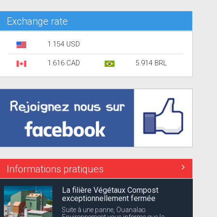
Exchange rate
1.154 USD
1.616 CAD
5.914 BRL
Informations pratiques
Coupures d’électricité annoncées
Dévé
EDF Archipel Guadeloupe informe sa
clientèle que la distribution d’énergie...