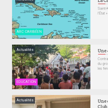
La Ca
Saint-
l’État
ARC CARIBÉEN
Actualités
Une «
Contrai
du gro
les fen
EDUCATION
Actualités
Une 
Club