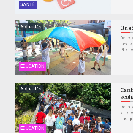
SANTÉ
Actualités
Une S
Dans l
tandis
Plus lo
EDUCATION
Actualités
Cari
scol
Dans l
leurs 
pas qu’
EDUCATION