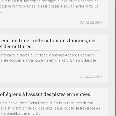
 sur le haut d’une colline enneigée, quelques adolescents se
 sur le ventre pour se laisser glisser jusqu’à l’herbe verte. Le
...
T.F. 26/05/2026
réunion fraternelle autour des langues, des
et des cultures
arantaine d’élèves du collège Mont-des-Accords de Saint-
a été accueillie à Saint-Barthélemy, le lundi 27 avril, dans le...
T.F. 30/04/2026
ollégiens à l’assaut des pistes enneigées
ures de vol entre Saint-Martin et Paris, huit heures de car
aris et la station de ski des Gets, sans oublier la traversée en
ntre Saint-Barthélemy et...