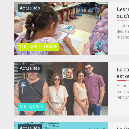
Actualités
Les 
ou d’
Ils po
des am
méandr
CULTURE / LOISIRS
Actualités
La c
est 
A parti
recense
rencont
VIE LOCALE
Actualités