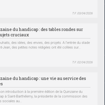
T.F. 03/04/2026
zaine du handicap : des tables rondes sur
sujets cruciaux
uhaits, des idées, des envies, des projets. A l’entrée du stade
t-Jean, des petites notes rédigées ont été collées sur...
T.F. 02/04/2026
zaine du handicap : une vie au service des
es
on introduction à la première édition de la Quinzaine du
ap à Saint-Barthélemy, la présidente de la commission des
s sociales au...