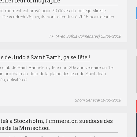
eiller leur orthographe
nd moment est arrivé pour 70 élèves du collège Mireille
. Ce vendredi 26 juin, ils sont attendus à 7h15 pour débuter
T.F. (Avec Sofhia Colmenares) 25/06/2026
s de Judo à Saint Barth, ça se fête !
o club de Saint Barthélémy fête son 30e anniversaire du 1er
uin prochain au dojo de la plaine des jeux de Saint-Jean.
és, activités et...
Snorri Senecal 29/05/2026
iteå à Stockholm, l’immersion suédoise des
es de la Minischool