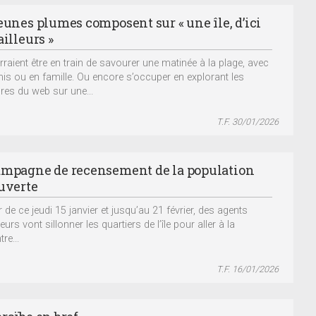
jeunes plumes composent sur « une île, d’ici
ailleurs »
urraient être en train de savourer une matinée à la plage, avec
is ou en famille. Ou encore s’occuper en explorant les
es du web sur une...
T.F. 30/01/2026
ampagne de recensement de la population
ouverte
r de ce jeudi 15 janvier et jusqu’au 21 février, des agents
urs vont sillonner les quartiers de l’île pour aller à la
re...
T.F. 16/01/2026