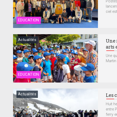
Postés
lancent
ciel est
EDUCATION
Actualités
Une 
arts 
Une qu
Martin 
EDUCATION
Actualités
Les c
Huit he
entre P
ferry e