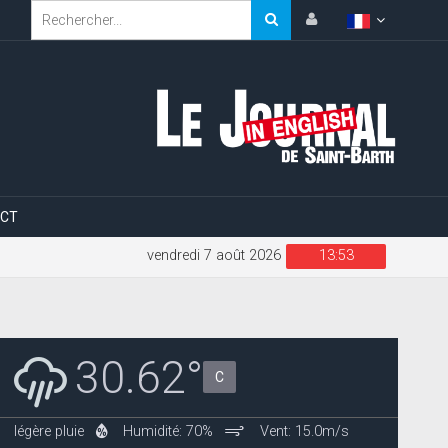
CT
vendredi 7 août 2026
13:53
30.62°
C
légère pluie
Humidité: 70%
Vent: 15.0m/s