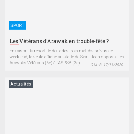
SPORT
Les Vétérans d’Arawak en trouble-fête ?
En raison du report de deux des trois matchs prévus ce
week-end, la seule affiche au stade de Saint-Jean opposait les
Arawaks Vétérans (6e) à l’ASPSB (3e)...
G.M.-B. 17/11/2020
Actualités