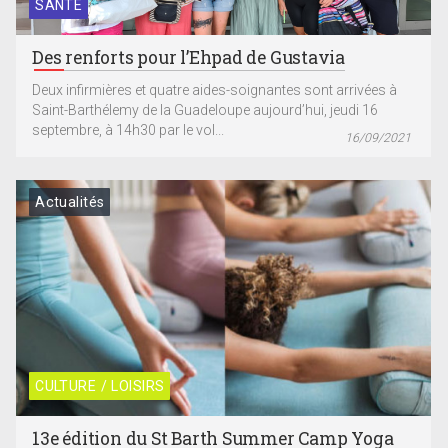
SANTÉ
Des renforts pour l’Ehpad de Gustavia
Deux infirmières et quatre aides-soignantes sont arrivées à
Saint-Barthélemy de la Guadeloupe aujourd’hui, jeudi 16
septembre, à 14h30 par le vol...
16/09/2021
Actualités
CULTURE / LOISIRS
13e édition du St Barth Summer Camp Yoga