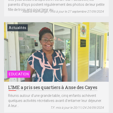
parents d’Isys postent régulièrement des photos de leur petite
fille de trois ans pour tenir au...
Albane Harmange / mis à jour le 27 septembre 27/09/2024
Actualités
EDUCATION
L’IME a pris ses quartiers à Anse des Cayes
Réunis autour d’une grande table, cinq enfants achèvent
quelques activités récréatives avant d’entamer leur déjeuner.
A leur...
T.F. mis à jour le 20/11/24 24/09/2024