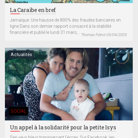
La Caraïbe en bref
Jamaïque. Une hausse de 890% des fraudes bancaires en
ligne Dans son dernier rapport consacré à la stabilité
financière et publié le lundi 31 mars,...
Thomas Fetrot 05/04/2025
Actualités
SOCIAL
Un appel à la solidarité pour la petite Isys
Ses yeux bleus transpercent l’écran. Sur Facebook, les