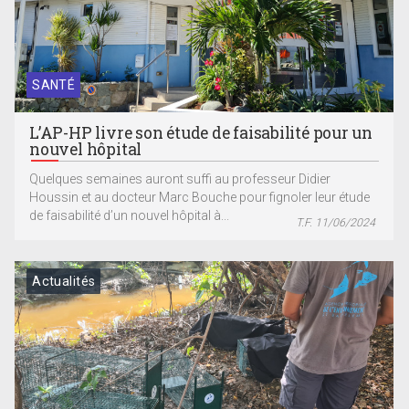
SANTÉ
L’AP-HP livre son étude de faisabilité pour un
nouvel hôpital
Quelques semaines auront suffi au professeur Didier
Houssin et au docteur Marc Bouche pour fignoler leur étude
de faisabilité d’un nouvel hôpital à...
T.F. 11/06/2024
Actualités