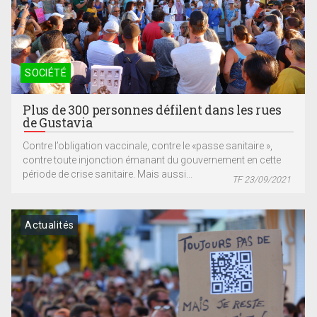
SOCIÉTÉ
Plus de 300 personnes défilent dans les rues
de Gustavia
Contre l’obligation vaccinale, contre le «passe sanitaire »,
contre toute injonction émanant du gouvernement en cette
période de crise sanitaire. Mais aussi...
TF 23/09/2021
Actualités