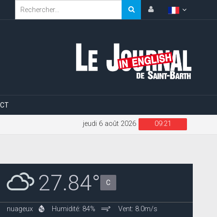
CT
jeudi 6 août 2026
09:21
27.84°
C
nuageux
Humidité: 84%
Vent: 8.0m/s