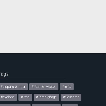
Tags
#disparu en mer
#Palmier Hector
#Irma
#cyclone
#irma
#Témoignage
#Solidarité