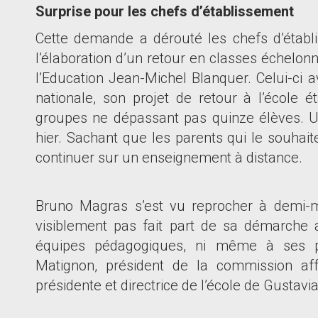
Surprise pour les chefs d
’
établissement
Cette demande a dérouté les chefs d
’
établ
l
’
élaboration d
’
un retour en classes échelon
l
’
Education Jean-Michel Blanquer. Celui-ci ava
nationale, son projet de retour à l
’
école ét
groupes ne dépassant pas quinze élèves. U
hier. Sachant que les parents qui le souhait
continuer sur un enseignement à distance.
Bruno Magras s
’
est vu reprocher à demi-m
visiblement
pas fait part de sa démarche 
équipes pédagogiques, ni même à ses pr
Matignon, président de la commission affa
présidente et directrice de l
’
école de Gustavia