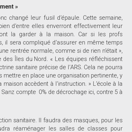
ment »
nc changé leur fusil d
’
épaule. Cette semaine,
bien d
’
entre elles enverront effectivement leur
ont la garder à la maison. Car si les profs
, il sera compliqué d
’
assurer en même temps
une rentrée normale, comme si de rien n
’
était »,
e des Îles du
Nord. « Les équipes réfléchissent
trine sanitaire précise de l
’
ARS. Cela ne pourra
mettre en place une organisation pertinente, y
la maison accèdent à l
’
instruction. » L
’
école à la
el Sanz compte 0% de décrochage ici, contre 5 à
ction sanitaire. Il faudra des masques, pour les
audra réaménager les salles de classes pour