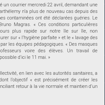
essé un courrier mercredi 22 avril, demandant une
Barthélemy n
’
a plus de nouveau cas depuis des
nes contaminées ont été déclarées guéries. Le
Bruno Magras. « Ces conditions particulières
urs plus rapide sur notre île sur île, non
urer sur « l
’
hygiène parfaite » et le « lavage des
ès par les équipes pédagogiques. « Des masques
rofesseurs voire des élèves. Un travail de
 possible d
’
ici le 11 mai. »
tivité, en lien avec les autorités sanitaires, a
dont l
’
objectif « est précisément de créer les
iliant retour à la vie normale et maintien d
’
un