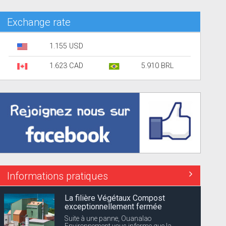
Exchange rate
1.155 USD
1.623 CAD
5.910 BRL
Informations pratiques
La filière Végétaux Compost
exceptionnellement fermée
Suite à une panne, Ouanalao
Environnement vous informe que la...