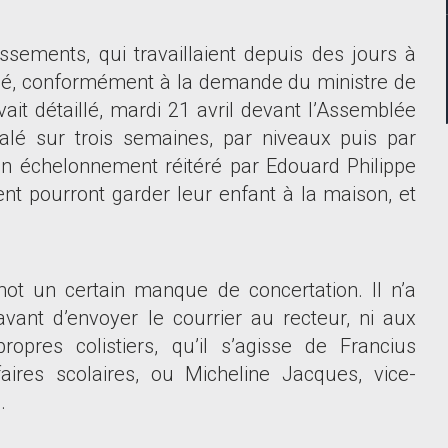
issements, qui travaillaient depuis des jours à
né, conformément à la demande du ministre de
it détaillé, mardi 21 avril devant l
’
Assemblée
alé sur trois semaines, par niveaux puis par
n échelonnement réitéré par Edouard Philippe
ent pourront garder leur enfant à la maison, et
ot un certain manque de concertation. Il n
’
a
avant d
’
envoyer le courrier au recteur, ni aux
opres colistiers, qu
’
il s
’
agisse de Francius
ires scolaires, ou Micheline Jacques, vice-
.