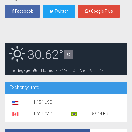
Facebook
Twitter
Google Plus
30.62°
C
ciel dégagé
Humidité: 74%
Vent: 9.0m/s
Exchange rate
1.154 USD
1.616 CAD
5.914 BRL