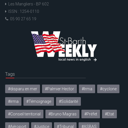
Les Mangliers - BP 602
ISSN : 1254-0110
05 90 27 65 19
Tags
#disparu en mer
#Palmier Hector
#Irma
#cyclone
#irma
#Témoignage
#Solidarité
#Conseil territorial
#Bruno Magras
#Préfet
#Etat
#Aéroport
#Justice
#Tribunal
#ASBAS