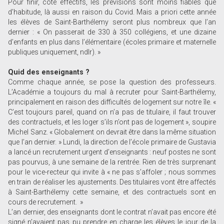
Pour finir, côté effectifs, les prévisions sont moins fiables que
d’habitude, là aussi en raison du Covid. Mais a priori cette année
les élèves de Saint-Barthélemy seront plus nombreux que l’an
dernier : « On passerait de 330 à 350 collégiens, et une dizaine
d’enfants en plus dans l’élémentaire (écoles primaire et maternelle
publiques uniquement, ndlr). »
Quid des enseignants ?
Comme chaque année, se pose la question des professeurs.
L’Académie a toujours du mal à recruter pour Saint-Barthélemy,
principalement en raison des difficultés de logement sur notre île. «
C’est toujours pareil, quand on n’a pas de titulaire, il faut trouver
des contractuels, et les loger s’ils n’ont pas de logement », soupire
Michel Sanz. « Globalement on devrait être dans la même situation
que l’an dernier. » Lundi, la direction de l’école primaire de Gustavia
a lancé un recrutement urgent d’enseignants : neuf postes ne sont
pas pourvus, à une semaine de la rentrée. Rien de très surprenant
pour le vice-recteur qui invite à « ne pas s’affoler ; nous sommes
en train de réaliser les ajustements. Des titulaires vont être affectés
à Saint-Barthélemy cette semaine, et des contractuels sont en
cours de recrutement. »
L’an dernier, des enseignants dont le contrat n’avait pas encore été
signé n’avaient pas pu prendre en charge les élèves le jour de la