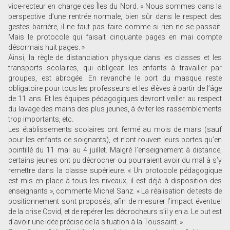
vice-recteur en charge des Îles du Nord. « Nous sommes dans la
perspective d’une rentrée normale, bien sûr dans le respect des
gestes barrière, il ne faut pas faire comme si rien ne se passait.
Mais le protocole qui faisait cinquante pages en mai compte
désormais huit pages. »
Ainsi, la règle de distanciation physique dans les classes et les
transports scolaires, qui obligeait les enfants à travailler par
groupes, est abrogée. En revanche le port du masque reste
obligatoire pour tous les professeurs et les élèves à partir de l’âge
de 11 ans. Et les équipes pédagogiques devront veiller au respect
du lavage des mains des plus jeunes, à éviter les rassemblements
trop importants, etc.
Les établissements scolaires ont fermé au mois de mars (sauf
pour les enfants de soignants), et n’ont rouvert leurs portes qu’en
pointillé du 11 mai au 4 juillet. Malgré l’enseignement à distance,
certains jeunes ont pu décrocher ou pourraient avoir du mal à s’y
remettre dans la classe supérieure. « Un protocole pédagogique
est mis en place à tous les niveaux, il est déjà à disposition des
enseignants », commente Michel Sanz. « La réalisation de tests de
positionnement sont proposés, afin de mesurer l’impact éventuel
de la crise Covid, et de repérer les décrocheurs s’il y en a. Le but est
d’avoir une idée précise de la situation à la Toussaint. »