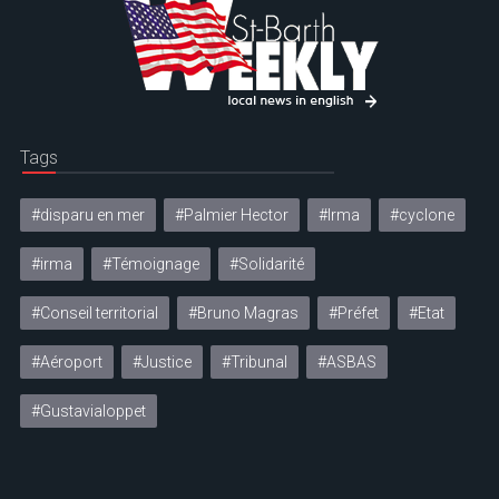
Tags
#disparu en mer
#Palmier Hector
#Irma
#cyclone
#irma
#Témoignage
#Solidarité
#Conseil territorial
#Bruno Magras
#Préfet
#Etat
#Aéroport
#Justice
#Tribunal
#ASBAS
#Gustavialoppet