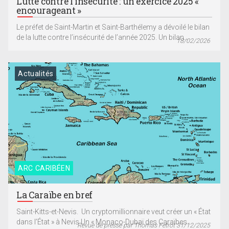
Lutte contre l’insécurité : un exercice 2025 «
encourageant »
Le préfet de Saint-Martin et Saint-Barthélemy a dévoilé le bilan
de la lutte contre l’insécurité de l’année 2025. Un bilan...
18/02/2026
Actualités
ARC CARIBÉEN
La Caraïbe en bref
Saint-Kitts-et-Nevis. Un cryptomillionnaire veut créer un « État
dans l’État » à Nevis Un « Monaco-Dubaï des Caraïbes...
Revue de presse par Thomas Fetrot 31/12/2025