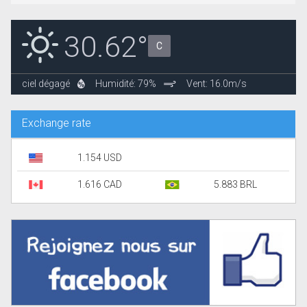
30.62°
C
ciel dégagé
Humidité: 79%
Vent: 16.0m/s
Exchange rate
1.154 USD
1.616 CAD
5.883 BRL