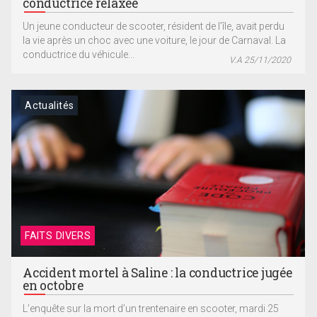
conductrice relaxée
Un jeune conducteur de scooter, résident de l’île, avait perdu
la vie après un choc avec une voiture, le jour de Carnaval. La
conductrice du véhicule...
V.A 25/11/2020
Actualités
FAITS DIVERS
Accident mortel à Saline : la conductrice jugée
en octobre
L’enquête sur la mort d’un trentenaire en scooter, mardi 25