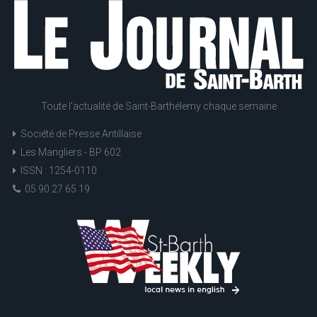
Toute l'actualité de Saint-Barthélemy chaque semaine
Société de Presse Antillaise
Les Mangliers - BP 602
ISSN : 1254-0110
05 90 27 65 19