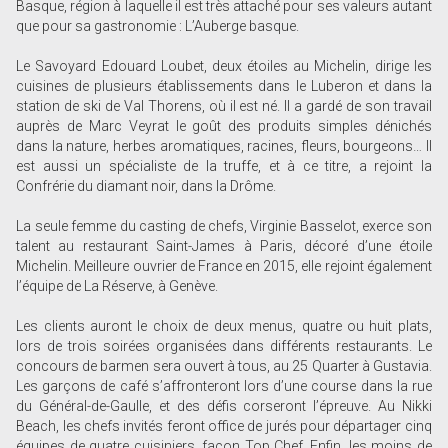
Basque, région à laquelle il est très attaché pour ses valeurs autant
que pour sa gastronomie : L’Auberge basque.
Le Savoyard Edouard Loubet, deux étoiles au Michelin, dirige les
cuisines de plusieurs établissements dans le Luberon et dans la
station de ski de Val Thorens, où il est né. Il a gardé de son travail
auprès de Marc Veyrat le goût des produits simples dénichés
dans la nature, herbes aromatiques, racines, fleurs, bourgeons… Il
est aussi un spécialiste de la truffe, et à ce titre, a rejoint la
Confrérie du diamant noir, dans la Drôme.
La seule femme du casting de chefs, Virginie Basselot, exerce son
talent au restaurant Saint-James à Paris, décoré d’une étoile
Michelin. Meilleure ouvrier de France en 2015, elle rejoint également
l’équipe de La Réserve, à Genève.
Les clients auront le choix de deux menus, quatre ou huit plats,
lors de trois soirées organisées dans différents restaurants. Le
concours de barmen sera ouvert à tous, au 25 Quarter à Gustavia.
Les garçons de café s’affronteront lors d’une course dans la rue
du Général-de-Gaulle, et des défis corseront l’épreuve. Au Nikki
Beach, les chefs invités feront office de jurés pour départager cinq
équipes de quatre cuisiniers, façon Top Chef. Enfin, les moins de