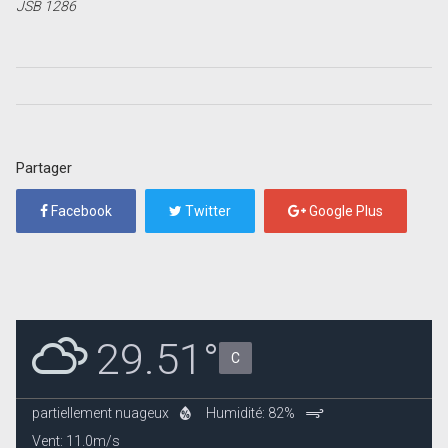
JSB 1286
Partager
Facebook
Twitter
Google Plus
29.51°
C
partiellement nuageux
Humidité: 82%
Vent: 11.0m/s