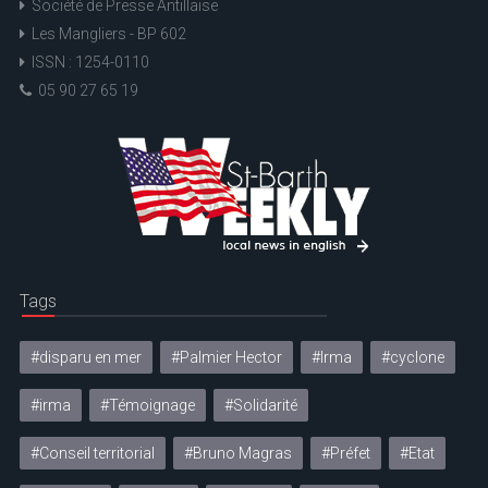
Société de Presse Antillaise
Les Mangliers - BP 602
ISSN : 1254-0110
05 90 27 65 19
Tags
#disparu en mer
#Palmier Hector
#Irma
#cyclone
#irma
#Témoignage
#Solidarité
#Conseil territorial
#Bruno Magras
#Préfet
#Etat