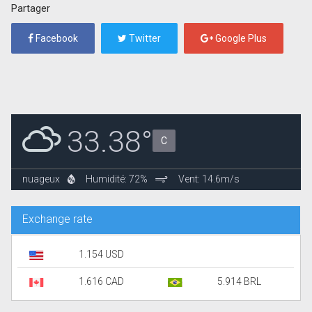
Partager
Facebook
Twitter
Google Plus
33.38°
C
nuageux
Humidité: 72%
Vent: 14.6m/s
Exchange rate
1.154 USD
1.616 CAD
5.914 BRL