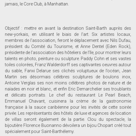
jamais, le Core Club, à Manhattan.
Objectif : mettre en avant la destination Saint-Barth auprès des
new-yorkais, en utilisant le biais de l’art. Six artistes locaux,
membres de l’association, feront le déplacement avec Nils Dufau,
président du Comité du Tourisme, et Anne Dentel (Eden Rock),
présidente de l’association des hôteliers de l’île, pour montrer leurs
talents en photo, peinture ou sculpture. Paddy Cohn et ses vastes
toiles colorées, Franz Walderdorff ses captivantes oeuvres autour
du sable, Fanxi Delarue ses clichés voluptueux de l’océan, Jean
Martin ses désormais célèbres sculptures de boulons inox,
Antoine Verglas ses non moins célèbres photos de nature et de
naïades en noir et blanc, et enfin Eric Demarchelier ses troublants
et délicats portraits. Le chef du restaurant Le Pearl Beach,
Emmanuel Chavant, cuisinera la crème de la gastronomie
française à la sauce caribéenne pour les invités de cette soirée
privée. Les représentants des hôtels de luxe et agences de location
de villas seront également de la partie. Clou du spectacle, la
bijoutière Florence Buonanno dévoilera un bijou Chopart créé tout
spécialement pour Saint-Barthélemy.