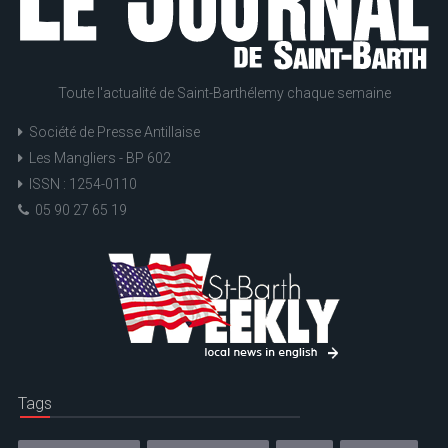
Toute l'actualité de Saint-Barthélemy chaque semaine
Société de Presse Antillaise
Les Mangliers - BP 602
ISSN : 1254-0110
05 90 27 65 19
Tags