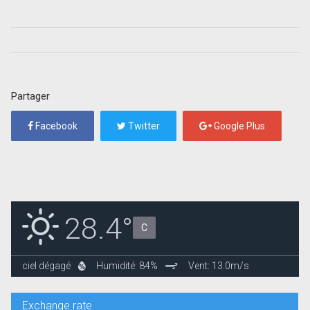
Partager
Facebook
Twitter
Google Plus
28.4°
C
ciel dégagé
Humidité: 84%
Vent: 13.0m/s
Exchange rate