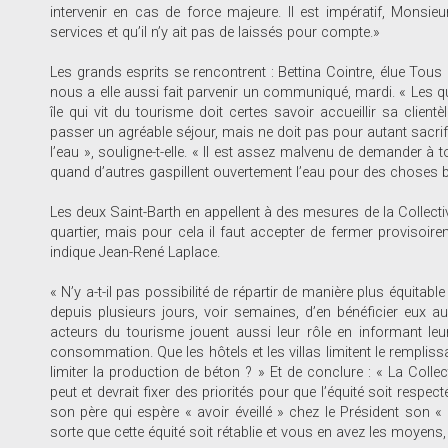
intervenir en cas de force majeure. Il est impératif, Monsi
services et qu’il n’y ait pas de laissés pour compte.»
Les grands esprits se rencontrent : Bettina Cointre, élue Tous P
nous a elle aussi fait parvenir un communiqué, mardi. « Les q
île qui vit du tourisme doit certes savoir accueillir sa client
passer un agréable séjour, mais ne doit pas pour autant sacrifi
l’eau », souligne-t-elle. « Il est assez malvenu de demander à t
quand d’autres gaspillent ouvertement l’eau pour des choses b
Les deux Saint-Barth en appellent à des mesures de la Collectivit
quartier, mais pour cela il faut accepter de fermer provisoireme
indique Jean-René Laplace.
« N’y a-t-il pas possibilité de répartir de manière plus équitab
depuis plusieurs jours, voir semaines, d’en bénéficier eux au
acteurs du tourisme jouent aussi leur rôle en informant leur
consommation. Que les hôtels et les villas limitent le remplissa
limiter la production de béton ? » Et de conclure : « La Collect
peut et devrait fixer des priorités pour que l’équité soit respe
son père qui espère « avoir éveillé » chez le Président son « s
sorte que cette équité soit rétablie et vous en avez les moyens,