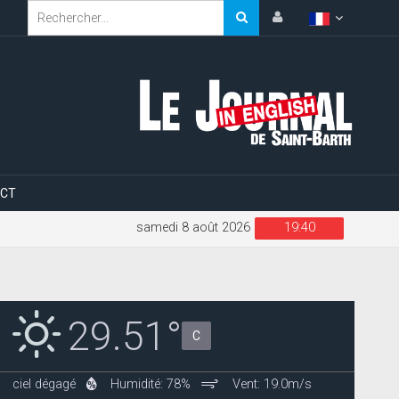
CT
samedi 8 août 2026
19:40
29.51°
C
ciel dégagé
Humidité: 78%
Vent: 19.0m/s