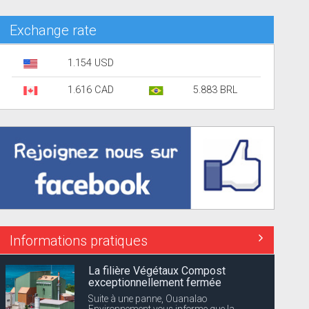
Exchange rate
1.154 USD
1.616 CAD
5.883 BRL
Informations pratiques
La filière Végétaux Compost
exceptionnellement fermée
Suite à une panne, Ouanalao
Environnement vous informe que la...