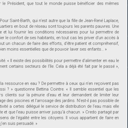
eur le Président, que tout le monde puisse bénéficier des mêmes
our Saint-Barth, qui n’est autre que la fille de Jean-René Laplace,
uartiers en bout de réseau sont toujours les parents pauvres. Une
èle et lui fournir les conditions nécessaires pour lui permettre de
er le confort de ses habitants, en tout cas les priver d'un accès à
out un chacun de faire des efforts, d’être patient et compréhensif,
ien moins essentielles que de pouvoir laver ses enfants… »
é. « Il existe des possibilités pour permettre d’alimenter en eau le
nt certains secteurs de l’île. Cela a déjà été fait par le passé »,
le la ressource en eau ? De permettre à ceux qui n’en reçoivent pas
ssi ? » questionne Bettina Cointre. « Il semble essentiel que les
s clients sur la pénurie d’eau et leur demandent de limiter leur
ge des piscines et l’arrosage des jardins. N’est-il pas possible de
ivité a certes délégué le service de distribution de l’eau mais elle
ctée et que l’eau puisse arriver jusqu’à chacun. » Credo partagé par
ens de l’égalité entre les citoyens. Il vous appartient de faire en
 j’en suis persuadé. »