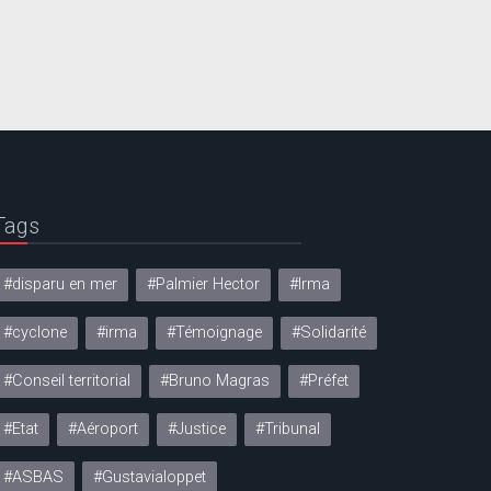
Tags
#disparu en mer
#Palmier Hector
#Irma
#cyclone
#irma
#Témoignage
#Solidarité
#Conseil territorial
#Bruno Magras
#Préfet
#Etat
#Aéroport
#Justice
#Tribunal
#ASBAS
#Gustavialoppet