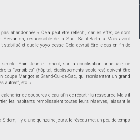
 pas abandonnée. « Cela peut être réfléchi, car en effet, ce sont
lle Servanton, responsable de la Saur Saint-Barth. « Mais avant
t stabilisé et que le yoyo cesse. Cela devrait être le cas en fin de
simple. Saint-Jean et Lorient, sur la canalisation principale, ne
droits “sensibles” (hôpital, établissements scolaires) doivent être
 on coupe Marigot et Grand-Cul-de-Sac, qui représentent un grand
 autres”, etc. »
calendrier de coupures d’eau afin de répartir la ressource. Mais il
ier, les habitants remplissaient toutes leurs réserves, laissant le
a Sidem, il y a une quinzaine jours, le réseau met un peu de temps