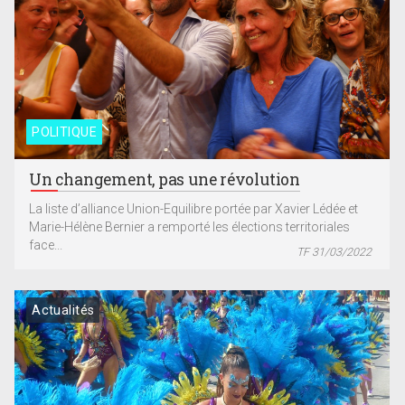
POLITIQUE
Un changement, pas une révolution
La liste d’alliance Union-Equilibre portée par Xavier Lédée et
Marie-Hélène Bernier a remporté les élections territoriales
face...
TF 31/03/2022
Actualités