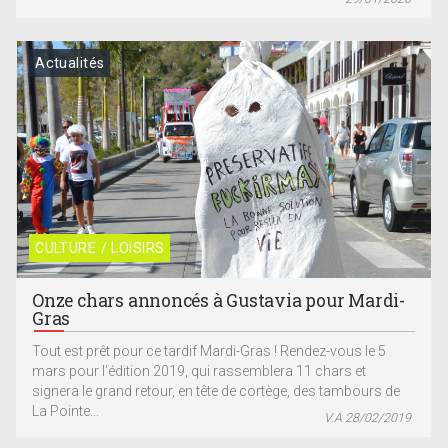
Actualités
CULTURE / LOISIRS
Onze chars annoncés à Gustavia pour Mardi-
Gras
Tout est prêt pour ce tardif Mardi-Gras ! Rendez-vous le 5
mars pour l’édition 2019, qui rassemblera 11 chars et
signera le grand retour, en tête de cortège, des tambours de
La Pointe...
V.A 28/02/2019