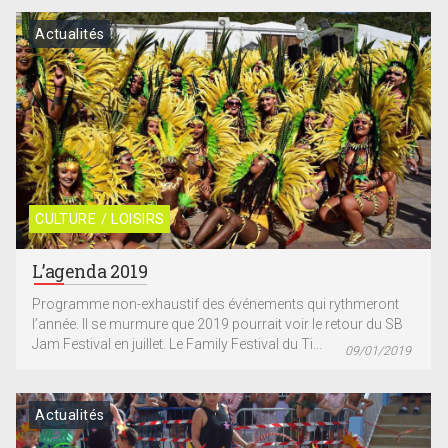
Actualités
CULTURE / LOISIRS
L’agenda 2019
Programme non-exhaustif des événements qui rythmeront
l’année. Il se murmure que 2019 pourrait voir le retour du SB
Jam Festival en juillet. Le Family Festival du Ti...
09/01/2019
Actualités