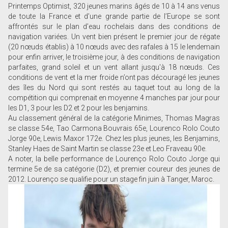
Printemps Optimist, 320 jeunes marins âgés de 10 à 14 ans venus
de toute la France et d’une grande partie de l’Europe se sont
affrontés sur le plan d’eau rochelais dans des conditions de
navigation variées. Un vent bien présent le premier jour de régate
(20 nœuds établis) à 10 nœuds avec des rafales à 15 le lendemain
pour enfin arriver, le troisième jour, à des conditions de navigation
parfaites, grand soleil et un vent allant jusqu'à 18 nœuds. Ces
conditions de vent et la mer froide n’ont pas découragé les jeunes
des îles du Nord qui sont restés au taquet tout au long de la
compétition qui comprenait en moyenne 4 manches par jour pour
les D1, 3 pour les D2 et 2 pour les benjamins.
Au classement général de la catégorie Minimes, Thomas Magras
se classe 54e, Tao Carmona Bouvrais 65e, Lourenco Rolo Couto
Jorge 90e, Lewis Maxor 172e. Chez les plus jeunes, les Benjamins,
Stanley Haes de Saint Martin se classe 23e et Leo Fraveau 90e.
A noter, la belle performance de Lourenço Rolo Couto Jorge qui
termine 5e de sa catégorie (D2), et premier coureur des jeunes de
2012. Lourenço se qualifie pour un stage fin juin à Tanger, Maroc.