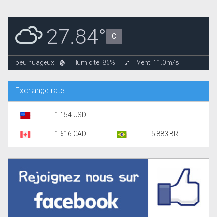
27.84°
C
peu nuageux
Humidité: 86%
Vent: 11.0m/s
Exchange rate
1.154 USD
1.616 CAD
5.883 BRL