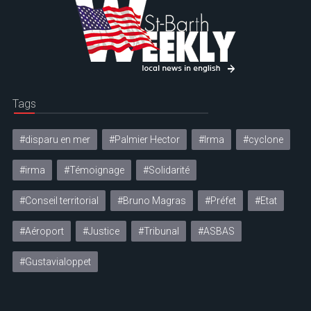
Tags
#disparu en mer
#Palmier Hector
#Irma
#cyclone
#irma
#Témoignage
#Solidarité
#Conseil territorial
#Bruno Magras
#Préfet
#Etat
#Aéroport
#Justice
#Tribunal
#ASBAS
#Gustavialoppet