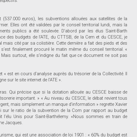
espectifs.
t (537.000 euros), les subventions allouées aux satellites de la
er. Elles ont été validées par le conseil territorial lundi, mais la
ents publics a été soulevée. D’abord par les élus Saint-Barth
nce des budgets de l’ATE, du CTTSB, de la Cem et du CESCE, je
al mais cité par sa colistière. Cette dernière a fait des pieds et des
s’est finalement procuré le matin même du conseil territorial. «
 Mais surtout, elle s’indigne du fait que ce document ne soit pas
« est en cours d’analyse auprès du trésorier de la Collectivité. Il
e sur le site internet de l’ATE ».
gras. Qui précise que si la dotation allouée au CESCE baisse de
résorerie important. » « Au niveau du CESCE, le débat revient tous
’argent, mais simplement un manque d’information » regrette Xavier
i sur le ratio de la subvention de la Com par rapport au budget
suit l’élu Unis pour Saint-Barthélemy. «Nous sommes en train de
ine Jacques.
risme, qui est une association de loi 1901 : « 60% du budget est