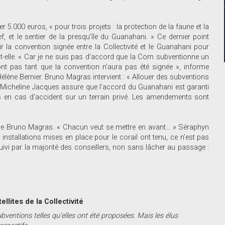
er 5.000 euros, « pour trois projets : la protection de la faune et la
, et le sentier de la presqu’île du Guanahani. » Ce dernier point
r la convention signée entre la Collectivité et le Guanahani pour
-t-elle. « Car je ne suis pas d’accord que la Com subventionne un
feront pas tant que la convention n’aura pas été signée », informe
lène Bernier. Bruno Magras intervient : « Allouer des subventions
 » Micheline Jacques assure que l’accord du Guanahani est garanti
tés en cas d’accident sur un terrain privé. Les amendements sont
pire Bruno Magras. « Chacun veut se mettre en avant… » Séraphyn
nstallations mises en place pour le corail ont tenu, ce n’est pas
uivi par la majorité des conseillers, non sans lâcher au passage :
lites de la Collectivité
ventions telles qu’elles ont été proposées. Mais les élus