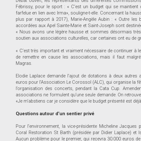
Débat ouvert, les représentants des différentes commissions
Fébrissy, pour le sport : « C’est un budget qui se maintie
farfelue en lien avec Irma», souligne-t-elle. Concernant la h
plus par rapport à 2017), Marie-Angèle Aubin : « Outre les
accordées aux Apel Sainte-Marie et Saint-Joseph sont destinées 
« Nous avons une légère hausse et sommes désormais très 
soutien aux associations culturelles, car certaines ont eu de 
« C’est très important et vraiment nécessaire de continuer à les
de remettre en cause les associations, mais il faut malgré
Magras.
Elodie Laplace demande l’ajout de dotations à deux autres a
euros pour l’Association Le Corossol (ALC), qui organise la fêt
l’organisation des concerts, pendant la Cata Cup. Amendem
associations ne formulent qu’une seule demande. On retrouve l
«Je m’abstiens car je considère que le budget présenté est dé
Questions autour d’un sentier privé
Pour l’environnement, la vice-présidente Micheline Jacques 
Coral Restoration St Barth (présidée par Didier Laplace) et I
Aucun problème pour le premier, qui recevra 30.000 euros de l