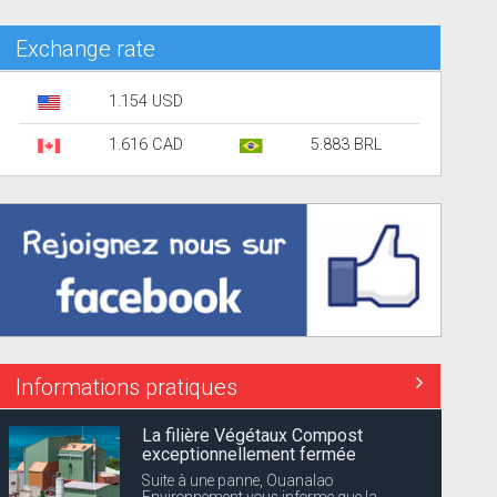
Exchange rate
1.154 USD
1.616 CAD
5.883 BRL
Informations pratiques
La filière Végétaux Compost
exceptionnellement fermée
Suite à une panne, Ouanalao
Environnement vous informe que la...