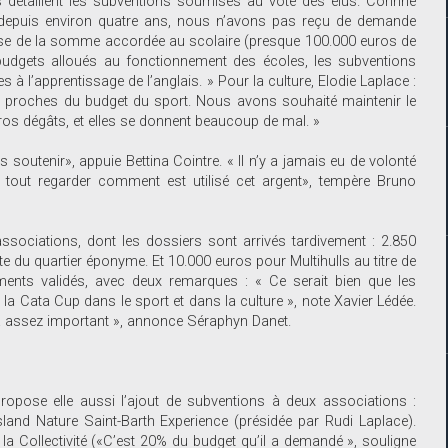
 détaillent les subventions soumises au vote des élus. Corinne
nt depuis environ quatre ans, nous n’avons pas reçu de demande
ausse de la somme accordée au scolaire (presque 100.000 euros de
 budgets alloués au fonctionnement des écoles, les subventions
à l’apprentissage de l’anglais. » Pour la culture, Elodie Laplace :
proches du budget du sport. Nous avons souhaité maintenir le
gros dégâts, et elles se donnent beaucoup de mal. »
 soutenir», appuie Bettina Cointre. « Il n’y a jamais eu de volonté
 tout regarder comment est utilisé cet argent», tempère Bruno
ssociations, dont les dossiers sont arrivés tardivement : 2.850
e du quartier éponyme. Et 10.000 euros pour Multihulls au titre de
ents validés, avec deux remarques : « Ce serait bien que les
a Cata Cup dans le sport et dans la culture », note Xavier Lédée.
jà assez important », annonce Séraphyn Danet.
propose elle aussi l’ajout de subventions à deux associations :
sland Nature Saint-Barth Experience (présidée par Rudi Laplace).
a Collectivité («C’est 20% du budget qu’il a demandé », souligne