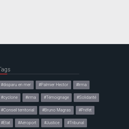
Tags
#disparu en mer
#Palmier Hector
#Irma
#cyclone
#irma
#Témoignage
#Solidarité
#Conseil territorial
#Bruno Magras
#Préfet
#Etat
#Aéroport
#Justice
#Tribunal