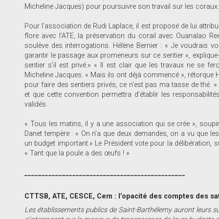
Micheline Jacques) pour poursuivre son travail sur les coraux.
Pour l’association de Rudi Laplace, il est proposé de lui attribu
flore avec l’ATE, la préservation du corail avec Ouanalao Reef
soulève des interrogations. Hélène Bernier : « Je voudrais voi
garantir le passage aux promeneurs sur ce sentier », explique
sentier s’il est privé.» « Il est clair que les travaux ne se 
Micheline Jacques. « Mais ils ont déjà commencé », rétorque Hé
pour faire des sentiers privés, ce n’est pas ma tasse de thé.
et que cette convention permettra d’établir les responsabili
validés.
« Tous les matins, il y a une association qui se crée », sou
Danet tempère : « On n’a que deux demandes, on a vu que les i
un budget important.» Le Président vote pour la délibération, s
« Tant que la poule a des œufs ! »
_______________________________________________
CTTSB, ATE, CESCE, Cem : l’opacité des comptes des satel
Les établissements publics de Saint-Barthélemy auront leurs sub