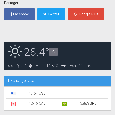
Partager
Facebook
Twitter
Google Plus
28.4°
C
ciel dégagé
Humidité: 84%
Vent: 14.0m/s
Exchange rate
1.154 USD
1.616 CAD
5.883 BRL