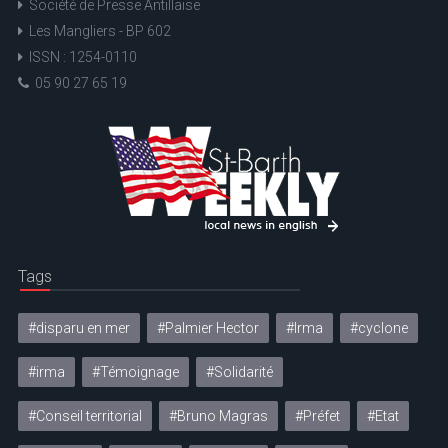
Société de Presse Antillaise
Les Mangliers - BP 602
ISSN : 1254-0110
05 90 27 65 19
Tags
#disparu en mer
#Palmier Hector
#Irma
#cyclone
#irma
#Témoignage
#Solidarité
#Conseil territorial
#Bruno Magras
#Préfet
#Etat