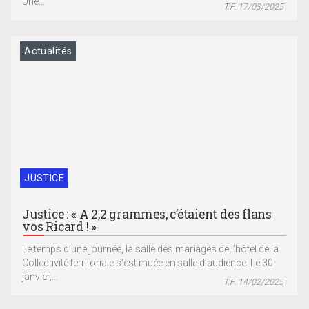
Une...
T.F. 17/03/2025
Actualités
JUSTICE
Justice : « A 2,2 grammes, c’étaient des flans
vos Ricard ! »
Le temps d’une journée, la salle des mariages de l’hôtel de la
Collectivité territoriale s’est muée en salle d’audience. Le 30
janvier,...
T.F. 14/02/2025