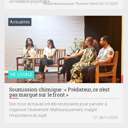
un médecin psychiatre...
Revue de presse par Thomas Fetrot 05/12/2025
Actualités
VIE LOCALE
Soumission chimique : « Prédateur, ce n’est
pas marqué sur le front »
Des mois de travail ont été nécessaires pour parvenir à
organiser l’événement. Malheureusement, malgré
l’importance du sujet...
T.F. 28/11/2025