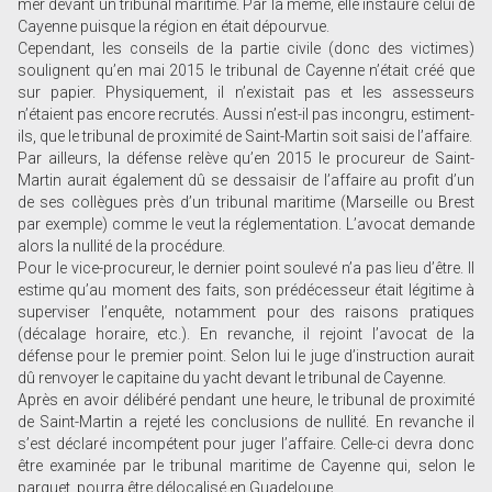
mer devant un tribunal maritime. Par la même, elle instaure celui de
Cayenne puisque la région en était dépourvue.
Cependant, les conseils de la partie civile (donc des victimes)
soulignent qu’en mai 2015 le tribunal de Cayenne n’était créé que
sur papier. Physiquement, il n’existait pas et les assesseurs
n’étaient pas encore recrutés. Aussi n’est-il pas incongru, estiment-
ils, que le tribunal de proximité de Saint-Martin soit saisi de l’affaire.
Par ailleurs, la défense relève qu’en 2015 le procureur de Saint-
Martin aurait également dû se dessaisir de l’affaire au profit d’un
de ses collègues près d’un tribunal maritime (Marseille ou Brest
par exemple) comme le veut la réglementation. L’avocat demande
alors la nullité de la procédure.
Pour le vice-procureur, le dernier point soulevé n’a pas lieu d’être. Il
estime qu’au moment des faits, son prédécesseur était légitime à
superviser l’enquête, notamment pour des raisons pratiques
(décalage horaire, etc.). En revanche, il rejoint l’avocat de la
défense pour le premier point. Selon lui le juge d’instruction aurait
dû renvoyer le capitaine du yacht devant le tribunal de Cayenne.
Après en avoir délibéré pendant une heure, le tribunal de proximité
de Saint-Martin a rejeté les conclusions de nullité. En revanche il
s’est déclaré incompétent pour juger l’affaire. Celle-ci devra donc
être examinée par le tribunal maritime de Cayenne qui, selon le
parquet, pourra être délocalisé en Guadeloupe.