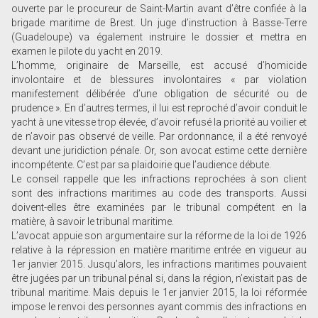
ouverte par le procureur de Saint-Martin avant d’être confiée à la
brigade maritime de Brest. Un juge d’instruction à Basse-Terre
(Guadeloupe) va également instruire le dossier et mettra en
examen le pilote du yacht en 2019.
L’homme, originaire de Marseille, est accusé d’homicide
involontaire et de blessures involontaires « par violation
manifestement délibérée d’une obligation de sécurité ou de
prudence ». En d’autres termes, il lui est reproché d’avoir conduit le
yacht à une vitesse trop élevée, d’avoir refusé la priorité au voilier et
de n’avoir pas observé de veille. Par ordonnance, il a été renvoyé
devant une juridiction pénale. Or, son avocat estime cette dernière
incompétente. C’est par sa plaidoirie que l’audience débute.
Le conseil rappelle que les infractions reprochées à son client
sont des infractions maritimes au code des transports. Aussi
doivent-elles être examinées par le tribunal compétent en la
matière, à savoir le tribunal maritime.
L’avocat appuie son argumentaire sur la réforme de la loi de 1926
relative à la répression en matière maritime entrée en vigueur au
1er janvier 2015. Jusqu’alors, les infractions maritimes pouvaient
être jugées par un tribunal pénal si, dans la région, n’existait pas de
tribunal maritime. Mais depuis le 1er janvier 2015, la loi réformée
impose le renvoi des personnes ayant commis des infractions en