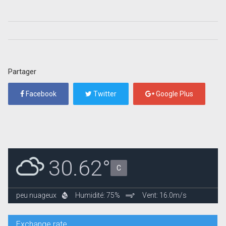
Partager
Facebook
Twitter
Google Plus
30.62°
C
peu nuageux
Humidité: 75%
Vent: 16.0m/s
Exchange rate