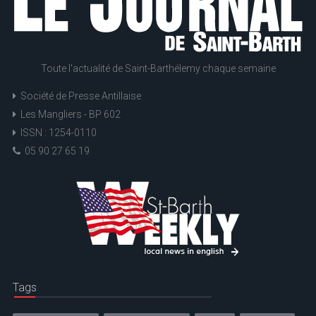
Toute l'actualité de Saint-Barthélemy chaque semaine
Société de Presse Antillaise
Les Mangliers - BP 602
ISSN : 1254-0110
05 90 27 65 19
Tags