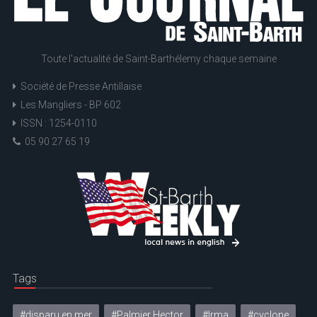
Toute l'actualité de Saint-Barthélemy chaque semaine
Société de Presse Antillaise
Les Mangliers - BP 602
ISSN : 1254-0110
05 90 27 65 19
Tags
#disparu en mer
#Palmier Hector
#Irma
#cyclone