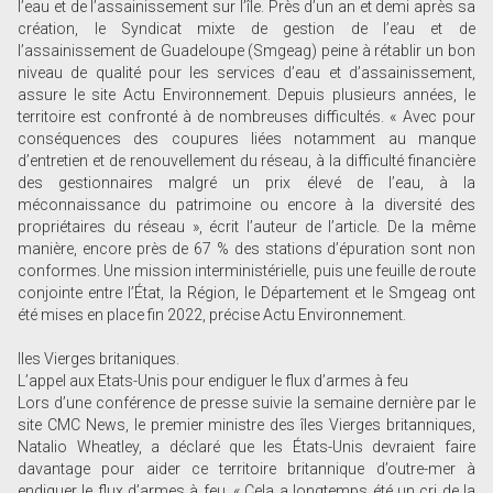
l’eau et de l’assainissement sur l’île. Près d’un an et demi après sa
création, le Syndicat mixte de gestion de l’eau et de
l’assainissement de Guadeloupe (Smgeag) peine à rétablir un bon
niveau de qualité pour les services d’eau et d’assainissement,
assure le site Actu Environnement. Depuis plusieurs années, le
territoire est confronté à de nombreuses difficultés. « Avec pour
conséquences des coupures liées notamment au manque
d’entretien et de renouvellement du réseau, à la difficulté financière
des gestionnaires malgré un prix élevé de l’eau, à la
méconnaissance du patrimoine ou encore à la diversité des
propriétaires du réseau », écrit l’auteur de l’article. De la même
manière, encore près de 67 % des stations d’épuration sont non
conformes. Une mission interministérielle, puis une feuille de route
conjointe entre l’État, la Région, le Département et le Smgeag ont
été mises en place fin 2022, précise Actu Environnement.
Iles Vierges britaniques.
L’appel aux Etats-Unis pour endiguer le flux d’armes à feu
Lors d’une conférence de presse suivie la semaine dernière par le
site CMC News, le premier ministre des îles Vierges britanniques,
Natalio Wheatley, a déclaré que les États-Unis devraient faire
davantage pour aider ce territoire britannique d’outre-mer à
endiguer le flux d’armes à feu. « Cela a longtemps été un cri de la