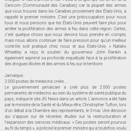
Caricom (Communauté des Caraïbes) car la plupart des armes
que vous trouvez dans les Caraïbes proviennent des États-Unis, a
rappelé le premier ministre. C’est une préoccupation pour nous
tous et nous pensons que les États-Unis peuvent faire plus pour
arrêter la prolifération des armes à feu dans cette région. Certes,
c’est quelque chose que nous devons tous prendre en compte,
mais nous allons continuer de faire pression pour qu’un meilleur
contrôle soit pratiqué chez nous et aux Etats-Unis. » Natalio
Wheatley a reçu le soutien du gouverneur John Rankin a
également exprimé sa profonde inquiétude face à la prolifération
des drogues illicites et des armes à feu sur le territoire.
Jamaïque.
2.000 postes de médecins créés…
Le gouvernement jamaïcain a créé plus de 2.000 postes
permanents de médecins au sein du système de santé publique du
pays, indique le site JIS News dans un article. L’annonce a été faite
par le ministre de la Santé et du Mieux-être, Christopher Tufton, lors
d’un débat à la Chambre des représentants, le 3 mai. Une décision
qui s’appuie sur de récentes études sur la restructuration et
l’expansion des services médicaux. « Ces postes seront pourvus
au fil du temps », a précisé le premier ministre qui a toutefois voulu