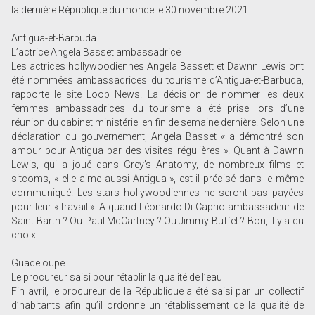
la dernière République du monde le 30 novembre 2021.
Antigua-et-Barbuda.
L’actrice Angela Basset ambassadrice
Les actrices hollywoodiennes Angela Bassett et Dawnn Lewis ont
été nommées ambassadrices du tourisme d’Antigua-et-Barbuda,
rapporte le site Loop News. La décision de nommer les deux
femmes ambassadrices du tourisme a été prise lors d’une
réunion du cabinet ministériel en fin de semaine dernière. Selon une
déclaration du gouvernement, Angela Basset « a démontré son
amour pour Antigua par des visites régulières ». Quant à Dawnn
Lewis, qui a joué dans Grey’s Anatomy, de nombreux films et
sitcoms, « elle aime aussi Antigua », est-il précisé dans le même
communiqué. Les stars hollywoodiennes ne seront pas payées
pour leur « travail ». A quand Léonardo Di Caprio ambassadeur de
Saint-Barth ? Ou Paul McCartney ? Ou Jimmy Buffet ? Bon, il y a du
choix...
Guadeloupe.
Le procureur saisi pour rétablir la qualité de l’eau
Fin avril, le procureur de la République a été saisi par un collectif
d’habitants afin qu’il ordonne un rétablissement de la qualité de