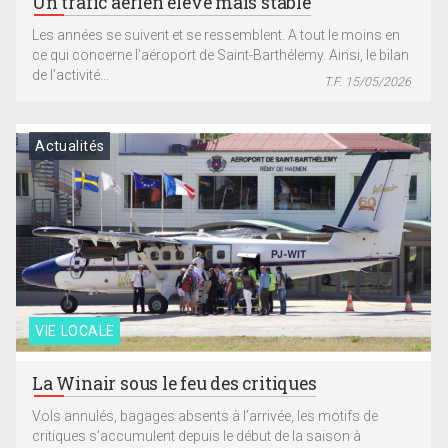
Un trafic aérien élevé mais stable
Les années se suivent et se ressemblent. A tout le moins en
ce qui concerne l’aéroport de Saint-Barthélemy. Ainsi, le bilan
de l’activité...
T.F. 15/05/2026
Actualités
VIE LOCALE
La Winair sous le feu des critiques
Vols annulés, bagages absents à l’arrivée, les motifs de
critiques s’accumulent depuis le début de la saison à