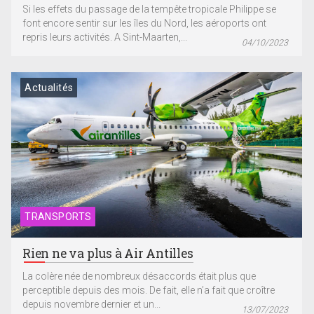
Si les effets du passage de la tempête tropicale Philippe se
font encore sentir sur les îles du Nord, les aéroports ont
repris leurs activités. A Sint-Maarten,...
04/10/2023
Actualités
TRANSPORTS
Rien ne va plus à Air Antilles
La colère née de nombreux désaccords était plus que
perceptible depuis des mois. De fait, elle n’a fait que croître
depuis novembre dernier et un...
13/07/2023