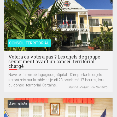
CONSEIL TERRITORIAL
Votera ou votera pas ? Les chefs de groupe
s’expriment avant un conseil territorial
chargé
Navette, ferme pédagogique, hôpital… D’importants sujets
seront mis sur la table ce jeudi 23 octobre à 17 heures, lors
du conseil territorial. Certains...
Jeanne Toutain 23/10/2025
Actualités