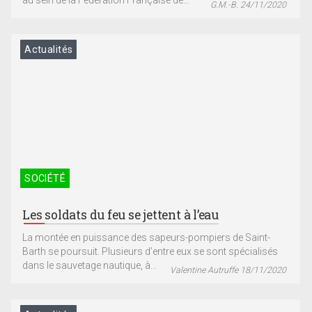
au sein de la Fédération Française de...
G.M.-B. 24/11/2020
Actualités
SOCIÉTÉ
Les soldats du feu se jettent à l’eau
La montée en puissance des sapeurs-pompiers de Saint-
Barth se poursuit. Plusieurs d’entre eux se sont spécialisés
dans le sauvetage nautique, à...
Valentine Autruffe 18/11/2020