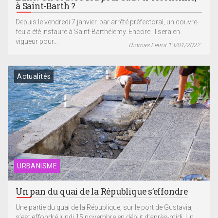
à Saint-Barth ?
Depuis le vendredi 7 janvier, par arrêté préfectoral, un couvre-
feu a été instauré à Saint-Barthélemy. Encore. Il sera en
vigueur pour...
Thomas Fetrot 13/01/2022
Actualités
URBANISME
Un pan du quai de la République s’effondre
Une partie du quai de la République, sur le port de Gustavia,
s’est effondré lundi 15 novembre en début d’après-midi. Un