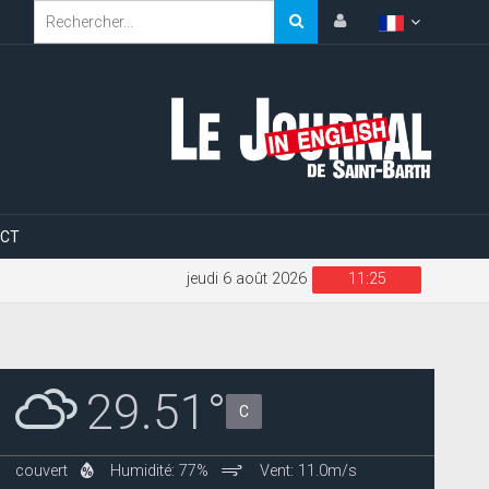
CT
jeudi 6 août 2026
11:25
29.51°
C
couvert
Humidité: 77%
Vent: 11.0m/s