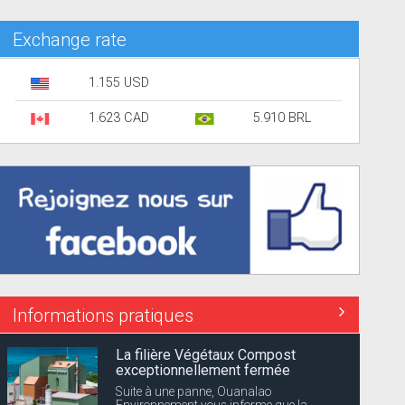
Exchange rate
1.155 USD
1.623 CAD
5.910 BRL
Informations pratiques
La filière Végétaux Compost
exceptionnellement fermée
Suite à une panne, Ouanalao
Environnement vous informe que la...