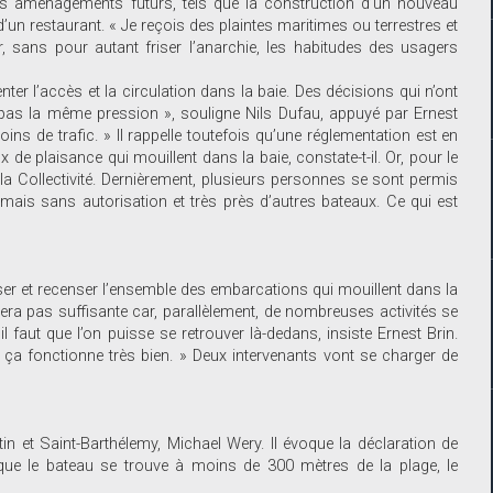
les aménagements futurs, tels que la construction d’un nouveau
d’un restaurant. « Je reçois des plaintes maritimes ou terrestres et
, sans pour autant friser l’anarchie, les habitudes des usagers
ter l’accès et la circulation dans la baie. Des décisions qui n’ont
it pas la même pression », souligne Nils Dufau, appuyé par Ernest
oins de trafic. » Il rappelle toutefois qu’une réglementation est en
 de plaisance qui mouillent dans la baie, constate-t-il. Or, pour le
 la Collectivité. Dernièrement, plusieurs personnes se sont permis
mais sans autorisation et très près d’autres bateaux. Ce qui est
iser et recenser l’ensemble des embarcations qui mouillent dans la
ra pas suffisante car, parallèlement, de nombreuses activités se
faut que l’on puisse se retrouver là-dedans, insiste Ernest Brin.
 ça fonctionne très bien. » Deux intervenants vont se charger de
in et Saint-Barthélemy, Michael Wery. Il évoque la déclaration de
s que le bateau se trouve à moins de 300 mètres de la plage, le