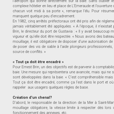
l’aéroport qui donne directement sur la baie. Sans oublier 
complexe hôtelier en lieu et place de L’Emeraude et l’ouverture 
chacun voit midi à sa porte », remarque l’élu. Pour résumer
manquent quelque peu d’encadrement.
En 1982, cinq arrêtés préfectoraux ont été pris afin de réglemen
jamais véritablement été appliquées. « A l’époque, il n’exista
Brin, le directeur du port de Gustavia : « Il y avait beaucoup m
vigueur et qu’elle doit être respectée. « Nous avons des bateaux
mouillage, il est obligatoire de disposer d’une autorisation de
de poser des vis de sable à l’aide plongeurs professionnels, 
source de conflits. »
« Tout ça doit être encadré »
Pour Ernest Brin, un des objectifs est de parvenir à comptabil
baie. Une mesure qui représentera une avancée, mais qui ne se
sont développées dans la baie. « C’est compréhensible mais il 
Tout ça doit être encadré, comme ça l’est dans le port et où
rappeler aux usagers quelques règles de base.
Création d’un chenal?
D’abord, le responsable de la direction de la Mer à Saint-Mart
mouillage obligatoire, la vitesse limite à respecter dès lor
fonctionnement des annexes, etc.