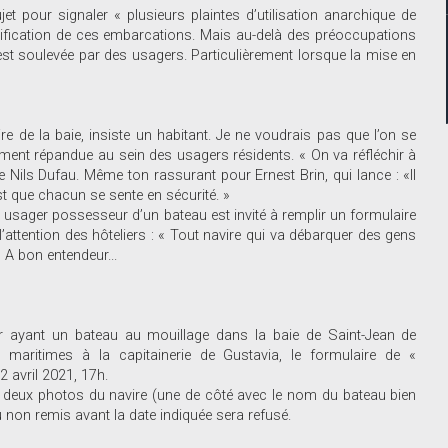
et pour signaler « plusieurs plaintes d’utilisation anarchique de
ntification de ces embarcations. Mais au-delà des préoccupations
i est soulevée par des usagers. Particulièrement lorsque la mise en
ire de la baie, insiste un habitant. Je ne voudrais pas que l’on se
ment répandue au sein des usagers résidents. « On va réfléchir à
e Nils Dufau. Même ton rassurant pour Ernest Brin, qui lance : «Il
st que chacun se sente en sécurité. »
 usager possesseur d’un bateau est invité à remplir un formulaire
 à l’attention des hôteliers : « Tout navire qui va débarquer des gens
 A bon entendeur...
r ayant un bateau au mouillage dans la baie de Saint-Jean de
t maritimes à la capitainerie de Gustavia, le formulaire de «
2 avril 2021, 17h.
e deux photos du navire (une de côté avec le nom du bateau bien
ou non remis avant la date indiquée sera refusé.