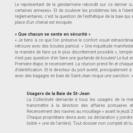
Le représentant de la gendarmerie rebondit sur ce dernier suj
certaines annexes». Et de soulever les problèmes liés à l’ide
réglementaires, c’est la question de l’esthétique de la baie qu
place d’un chenal est évoquée.
« Que chacun se sente en sécurité »
« Je tiens à ce que l’on préserve le confort visuel extraordina
retrouve avec des bouées partout. » Une inquiétude manifeste
la manière de faire ça le plus discrètement possible », tempèr
n’est pas question d’en faire une guirlande de bouées! Le but e
Première étape, le recensement. La réunion prend fin et chaque
d’identification. Et le directeur du port avertit, principalement
avec des bagages en baie de Saint-Jean risque une sanction. »
Usagers de la Baie de St-Jean
La Collectivité demande à tous les usagers de la me
transmettre à la direction des affaires portuaires e
Recensement des navires au mouillage » avant le jeudi 2
Chaque propriétaire devra avec sa déclaration y joindr
lisible + une de l’arrière). Tout dossier non complet et/