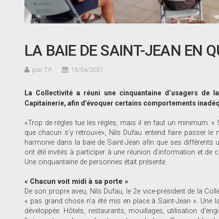
LA BAIE DE SAINT-JEAN EN 
par T.F.
15/04/2021
La Collectivité a réuni une cinquantaine d’usagers de la
Capitainerie, afin d’évoquer certains comportements inadéq
«Trop de règles tue les règles, mais il en faut un minimum. » S’
que chacun s’y retrouve», Nils Dufau entend faire passer le 
harmonie dans la baie de Saint-Jean afin que ses différents u
ont été invités à participer à une réunion d’information et de co
Une cinquantaine de personnes était présente.
« Chacun voit midi à sa porte »
De son propre aveu, Nils Dufau, le 2e vice-président de la Coll
« pas grand chose n’a été mis en place à Saint-Jean ». Une l
développée. Hôtels, restaurants, mouillages, utilisation d’eng