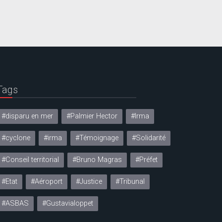
Tags
#disparu en mer
#Palmier Hector
#Irma
#cyclone
#irma
#Témoignage
#Solidarité
#Conseil territorial
#Bruno Magras
#Préfet
#Etat
#Aéroport
#Justice
#Tribunal
#ASBAS
#Gustavialoppet