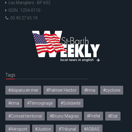
Les Mangliers - BP 602
ISSN : 1254-0110
05 90 27 65 19
Tags
#disparu en mer
#Palmier Hector
#Irma
#cyclone
#irma
#Témoignage
#Solidarité
#Conseil territorial
#Bruno Magras
#Préfet
#Etat
#Aéroport
#Justice
#Tribunal
#ASBAS