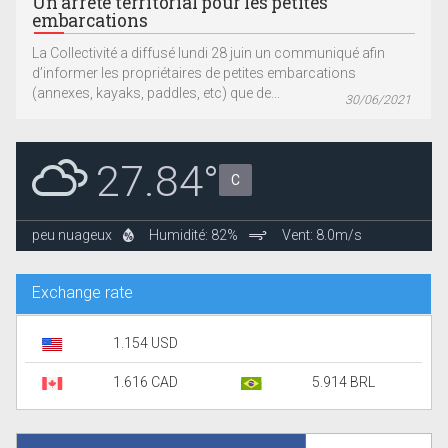
Un arrêté territorial pour les petites
embarcations
La Collectivité a diffusé lundi 28 juin un communiqué afin
d’informer les propriétaires de petites embarcations
(annexes, kayaks, paddles, etc) que de...
30/06/2021
27.84°
C
peu nuageux
Humidité: 82%
Vent: 8.0m/s
Exchange rate
1.154 USD
1.616 CAD
5.914 BRL