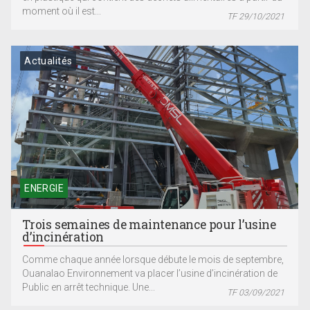
moment où il est...
TF 29/10/2021
Actualités
ENERGIE
Trois semaines de maintenance pour l’usine
d’incinération
Comme chaque année lorsque débute le mois de septembre,
Ouanalao Environnement va placer l’usine d’incinération de
Public en arrêt technique. Une...
TF 03/09/2021