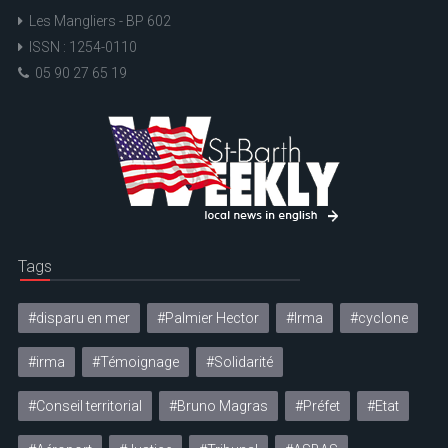
Les Mangliers - BP 602
ISSN : 1254-0110
05 90 27 65 19
Tags
#disparu en mer
#Palmier Hector
#Irma
#cyclone
#irma
#Témoignage
#Solidarité
#Conseil territorial
#Bruno Magras
#Préfet
#Etat