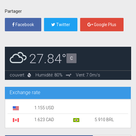
Partager
Facebook
Twitter
Google Plus
27.84°
C
couvert
Humidité: 80%
Vent: 7.0m/s
Exchange rate
1.155 USD
1.623 CAD
5.910 BRL