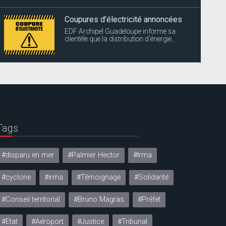
Coupures d’électricité annoncées
EDF Archipel Guadeloupe informe sa
clientèle que la distribution d’énergie...
Tags
#disparu en mer
#Palmier Hector
#Irma
#cyclone
#irma
#Témoignage
#Solidarité
#Conseil territorial
#Bruno Magras
#Préfet
#Etat
#Aéroport
#Justice
#Tribunal