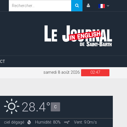
CT
samedi 8 août 2026
02:47
28.4°
C
ciel dégagé
Humidité: 80%
Vent: 9.0m/s