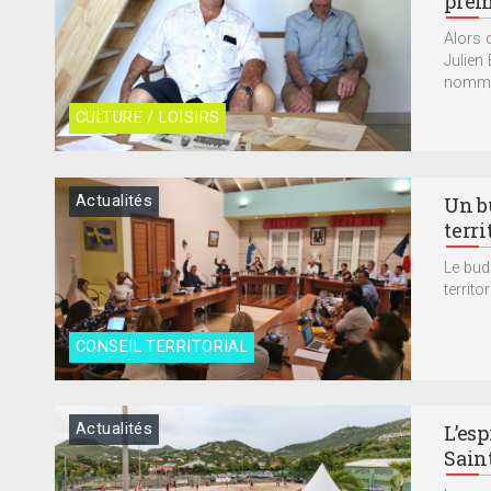
prem
Alors 
Julien 
nommée
CULTURE / LOISIRS
Actualités
Un b
terri
Le bud
territo
CONSEIL TERRITORIAL
Actualités
L’es
Sain