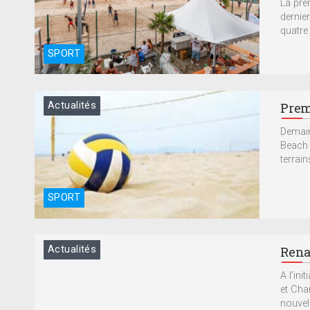
La pre
dernier
quatre
SPORT
Actualités
Prem
Demain
Beach 
terrain
SPORT
Actualités
Rena
A l’ini
et Cha
nouvell