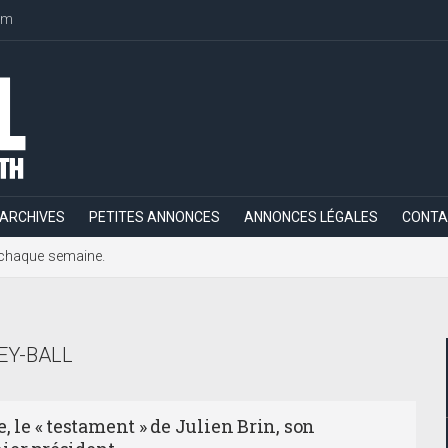
om
ARCHIVES
PETITES ANNONCES
ANNONCES LÉGALES
CONTA
h, chaque semaine.
EY-BALL
e, le « testament » de Julien Brin, son