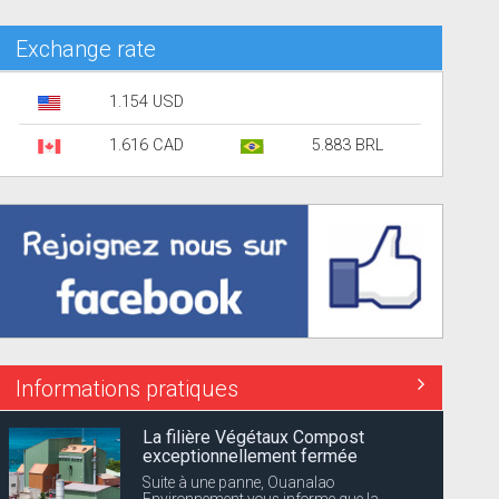
Exchange rate
1.154 USD
1.616 CAD
5.883 BRL
Informations pratiques
La filière Végétaux Compost
exceptionnellement fermée
Suite à une panne, Ouanalao
Environnement vous informe que la...