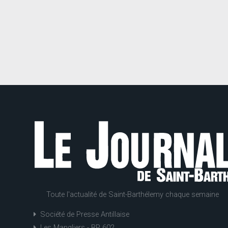
Toute l'actualité de Saint-Barthélemy chaque semaine
Société de Presse Antillaise
Les Mangliers - BP 602