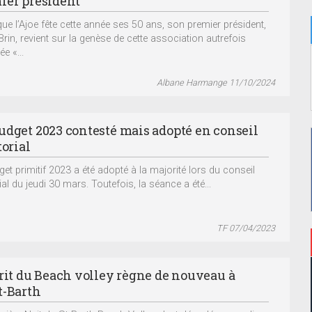
ier président
que l’Ajoe fête cette année ses 50 ans, son premier président,
Brin, revient sur la genèse de cette association autrefois
 «...
Albane Harmange 11/10/2024
udget 2023 contesté mais adopté en conseil
torial
get primitif 2023 a été adopté à la majorité lors du conseil
rial du jeudi 30 mars. Toutefois, la séance a été...
TF 07/04/2023
prit du Beach volley règne de nouveau à
t-Barth