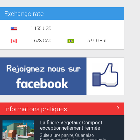
Exchange rate
1.155 USD
1.623 CAD
5.910 BRL
Informations pratiques
La filière Végétaux Compost
exceptionnellement fermée
Suite à une panne, Ouanalao
Environnement vous informe que la...