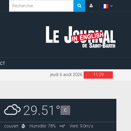
CT
jeudi 6 août 2026
11:29
29.51°
C
couvert
Humidité: 78%
Vent: 9.0m/s