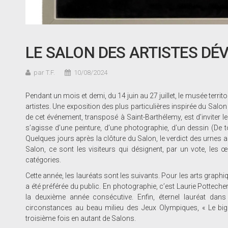
LE SALON DES ARTISTES DÉ
par T.F.
10/08/2024
Pendant un mois et demi, du 14 juin au 27 juillet, le musée terri
artistes. Une exposition des plus particulières inspirée du Salon 
de cet événement, transposé à Saint-Barthélemy, est d’inviter l
s’agisse d’une peinture, d’une photographie, d’un dessin (De t
Quelques jours après la clôture du Salon, le verdict des urnes a 
Salon, ce sont les visiteurs qui désignent, par un vote, les 
catégories.
Cette année, les lauréats sont les suivants. Pour les arts graphiqu
a été préférée du public. En photographie, c’est Laurie Pottecher
la deuxième année consécutive. Enfin, éternel lauréat dan
circonstances au beau milieu des Jeux Olympiques, « Le big co
troisième fois en autant de Salons.