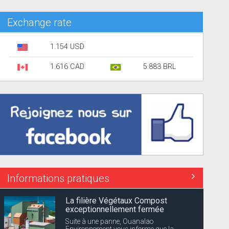
Exchange rate
1.154 USD
1.616 CAD
5.883 BRL
Informations pratiques
La filière Végétaux Compost
exceptionnellement fermée
Suite à une panne, Ouanalao
Environnement vous informe que la...