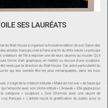
VOILE SES LAURÉATS
torial du Wall House a organisé la troisième édition de son Salon des
des artistes français créé à Paris à la fin du XIXe siècle. Le principe
es créateurs de l’île à exposer une de leurs œuvres au musée. Qu’il
oute forme d’art graphique, en réalité) ou encore d’une sculpture.
été rendu par la direction du Wall House. Car, autre particularité du
œuvres qui leur semble être les plus remarquables, dans les trois
es, il s’agit de la création intitulée « Make art not war » de Saize qui
 qui l’emporte avec son cliché intitulé « L’Arawak ». Elle gagne pour
s la catégorie « sculpture », Dvis Dformes avec une œuvre de
q français ». L’artiste reçoit la gratification du public pour la