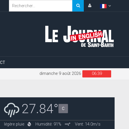
CT
dimanche 9 août 2026
06:39
27.84°
C
légère pluie
Humidité: 91%
Vent: 14.0m/s