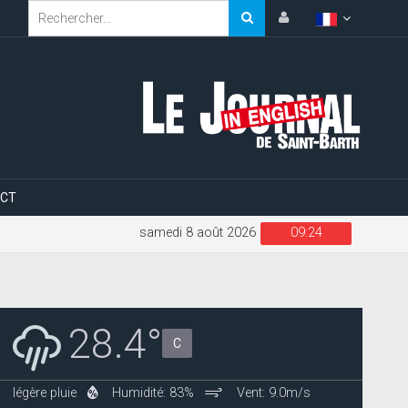
CT
samedi 8 août 2026
09:24
28.4°
C
légère pluie
Humidité: 83%
Vent: 9.0m/s