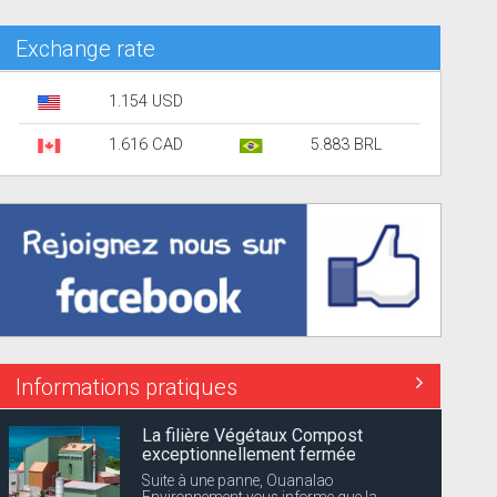
Exchange rate
1.154 USD
1.616 CAD
5.883 BRL
Informations pratiques
La filière Végétaux Compost
exceptionnellement fermée
Suite à une panne, Ouanalao
Environnement vous informe que la...