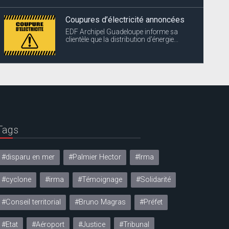
Coupures d’électricité annoncées
EDF Archipel Guadeloupe informe sa
clientèle que la distribution d’énergie...
Tags
#disparu en mer
#Palmier Hector
#Irma
#cyclone
#irma
#Témoignage
#Solidarité
#Conseil territorial
#Bruno Magras
#Préfet
#Etat
#Aéroport
#Justice
#Tribunal