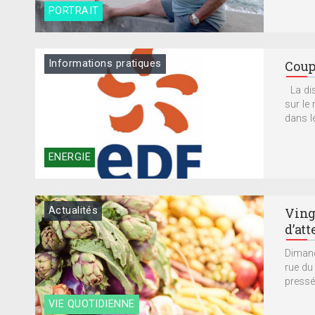
PORTRAIT
Informations pratiques
Coup
La dis
sur le
dans le
ENERGIE
Actualités
Ving
d’att
Dimanc
rue du
pressés
VIE QUOTIDIENNE