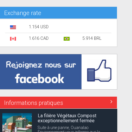
Exchange rate
1.154 USD
1.616 CAD
5.914 BRL
Informations pratiques
La filière Végétaux Compost
exceptionnellement fermée
Suite à une panne, Ouanalao
Environnement vous informe que la...