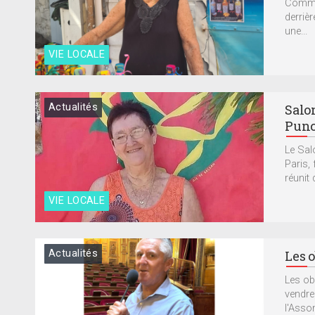
Comme 
derrièr
une...
VIE LOCALE
Actualités
Salon
Punc
Le Salo
Paris,
réunit d
VIE LOCALE
Actualités
Les 
Les ob
vendre
l'Assom