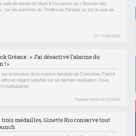
a salle de danse de l’Ajoe à l’occasion du « Women day
», sur les planches du Théâtre du Paradis ou sur le quai de...
T.F. 17/03/2026
ck Gréaux : « J’ai désactivé l’alarme du
 ! »
é sur la terrasse de la maison familiale de Colombier, Patrick
jette un regard satisfait sur sa dernière réalisation. Deux
 moustiquaires...
Thomas Fetrot 31/12/2025
 trois médailles, Ginette Rio conserve tout
punch