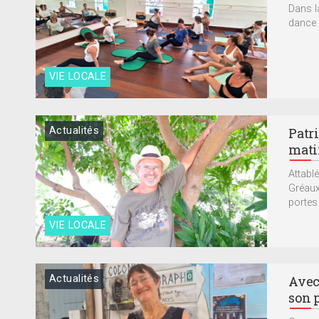
Dans l
dance 
VIE LOCALE
Actualités
Patri
matin
Attabl
Gréaux 
portes
VIE LOCALE
Actualités
Avec
son 