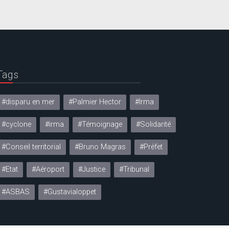
Tags
#disparu en mer
#Palmier Hector
#Irma
#cyclone
#irma
#Témoignage
#Solidarité
#Conseil territorial
#Bruno Magras
#Préfet
#Etat
#Aéroport
#Justice
#Tribunal
#ASBAS
#Gustavialoppet