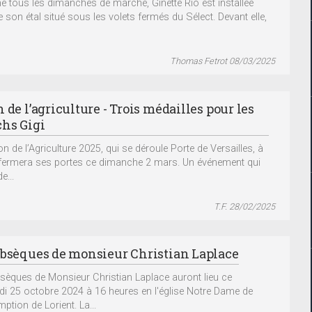
tous les dimanches de marché, Ginette Rio est installée
e son étal situé sous les volets fermés du Sélect. Devant elle,
Thomas Fetrot 08/03/2025
 de l’agriculture - Trois médailles pour les
hs Gigi
n de l’Agriculture 2025, qui se déroule Porte de Versailles, à
 fermera ses portes ce dimanche 2 mars. Un événement qui
e...
T.F. 28/02/2025
obsèques de monsieur Christian Laplace
sèques de Monsieur Christian Laplace auront lieu ce
di 25 octobre 2024 à 16 heures en l'église Notre Dame de
ption de Lorient. La...