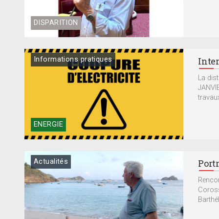
DISPARITION
Informations pratiques
Inte
La dis
JANVIE
travau
ENERGIE
Actualités
Portr
Rencon
Coross
Barthél