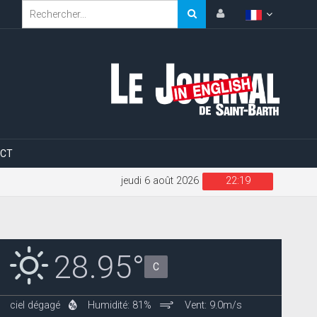
CT
jeudi 6 août 2026
22:19
28.95°
C
ciel dégagé
Humidité: 81%
Vent: 9.0m/s