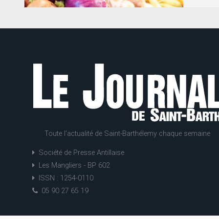
Toute l'actualité de Saint-Barthélemy chaque semaine
Société de Presse Antillaise
Les Mangliers - BP 602
ISSN : 1254-0110
05 90 27 65 19