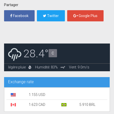
Partager
Facebook
Twitter
Google Plus
28.4°
C
légère pluie
Humidité: 83%
Vent: 9.0m/s
Exchange rate
1.155 USD
1.623 CAD
5.910 BRL