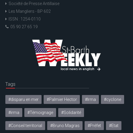
Société de Presse Antillaise
Les Mangliers - BP 602
ISSN : 1254-0110
05 90 27 65 19
Tags
#disparu en mer
#Palmier Hector
#Irma
#cyclone
#irma
#Témoignage
#Solidarité
#Conseil territorial
#Bruno Magras
#Préfet
#Etat