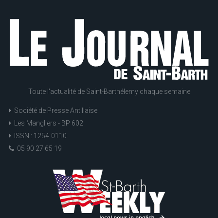
Toute l'actualité de Saint-Barthélemy chaque semaine
Société de Presse Antillaise
Les Mangliers - BP 602
ISSN : 1254-0110
05 90 27 65 19