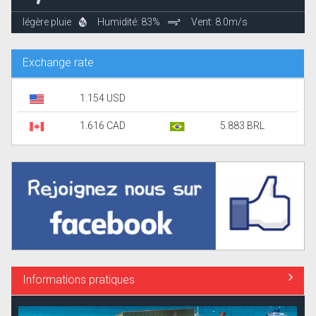
légère pluie
Humidité: 83%
Vent: 8.0m/s
Exchange rate
1.154 USD
1.616 CAD
5.883 BRL
Informations pratiques