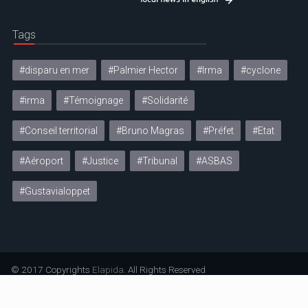
Tags
#disparu en mer
#Palmier Hector
#Irma
#cyclone
#irma
#Témoignage
#Solidarité
#Conseil territorial
#Bruno Magras
#Préfet
#Etat
#Aéroport
#Justice
#Tribunal
#ASBAS
#Gustavialoppet
© 2017 Copyrights
Elapida
. All Rights Reserved
Mentions légales