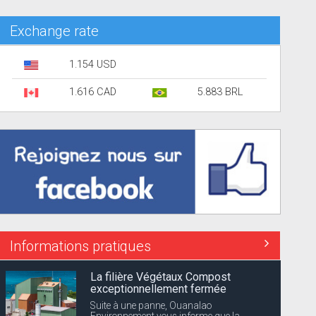
Exchange rate
1.154 USD
1.616 CAD
5.883 BRL
Informations pratiques
La filière Végétaux Compost
exceptionnellement fermée
Suite à une panne, Ouanalao
Environnement vous informe que la...