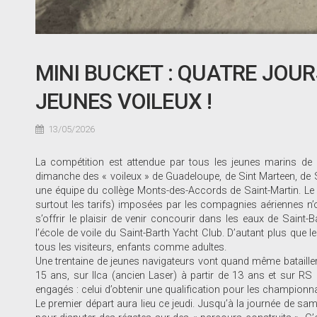
MINI BUCKET : QUATRE JOU
JEUNES VOILEUX !
13/05/2026
La compétition est attendue par tous les jeunes marins de l’
dimanche des « voileux » de Guadeloupe, de Sint Marteen, de Sai
une équipe du collège Monts-des-Accords de Saint-Martin. Le pl
surtout les tarifs) imposées par les compagnies aériennes n
s’offrir le plaisir de venir concourir dans les eaux de Saint
l’école de voile du Saint-Barth Yacht Club. D’autant plus que
tous les visiteurs, enfants comme adultes.
Une trentaine de jeunes navigateurs vont quand même bataille
15 ans, sur Ilca (ancien Laser) à partir de 13 ans et sur R
engagés : celui d’obtenir une qualification pour les championn
Le premier départ aura lieu ce jeudi. Jusqu’à la journée de sa