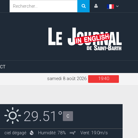
CT
samedi 8 août 2026
19:40
29.51°
C
ciel dégagé
Humidité: 78%
Vent: 19.0m/s