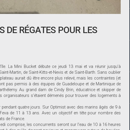
RS DE RÉGATES POUR LES
île. La Mini Bucket débute ce jeudi 13 mai et va réunir jusqu’à
nt-Martin, de Saint-Kitts-et-Nevis et de Saint-Barth. Sans oublier
ateau aurait dû être encore plus relevé, mais les contraintes (et
’ont pas permis à des équipes de Guadeloupe et de Martinique de
-Barthélemy. Au grand dam de Cindy Brin, éducatrice et skipper de
 les organisateurs s’étaient démenés pour trouver des logements à
r pendant quatre jours. Sur Optimist avec des marins âgés de 9 à
S Feva de 11 à 13 ans. Avec un objectif en tête pour nombre des
ats de France.
medi comprise, les concurrents seront sur l’eau de 10 à 16 heures