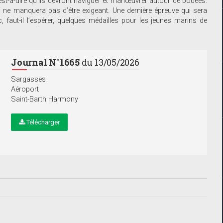
est-à-dire qu’ils devront naviguer et manœuvrer autour de bouées.
i ne manquera pas d’être exigeant. Une dernière épreuve qui sera
 faut-il l’espérer, quelques médailles pour les jeunes marins de
Journal N°1665
du 13/05/2026
Sargasses
Aéroport
Saint-Barth Harmony
Télécharger