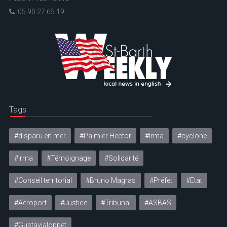
05 90 27 65 19
Tags
#disparu en mer
#Palmier Hector
#Irma
#cyclone
#irma
#Témoignage
#Solidarité
#Conseil territorial
#Bruno Magras
#Préfet
#Etat
#Aéroport
#Justice
#Tribunal
#ASBAS
#Gustavialoppet