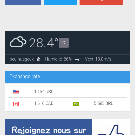
28.4°
C
peu nuageux
Humidité: 86%
Vent: 10.0m/s
Exchange rate
1.154 USD
1.616 CAD
5.883 BRL