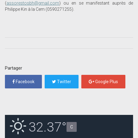
(
assorestosbh@gmail.com
) ou en se manifestant auprès de
Philippe Kin à la Cem (0590271255).
Partager
Facebook
Twitter
Google Plus
32.37°
C