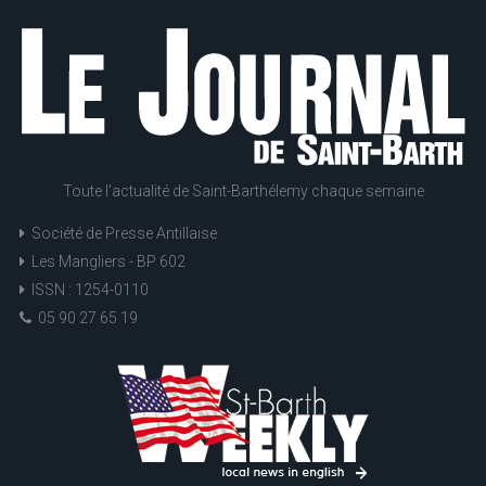
Toute l'actualité de Saint-Barthélemy chaque semaine
Société de Presse Antillaise
Les Mangliers - BP 602
ISSN : 1254-0110
05 90 27 65 19