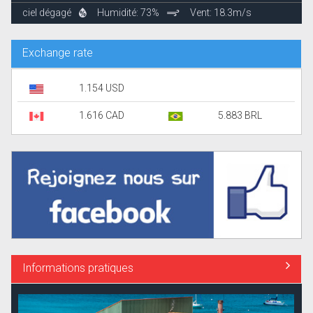
ciel dégagé
Humidité: 73%
Vent: 18.3m/s
Exchange rate
1.154 USD
1.616 CAD
5.883 BRL
Informations pratiques