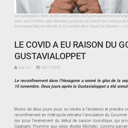
Le casting des chefs invités cette année était particulièrement presti
Avec son confrère Juan Arbelaez, qui aurait dû investir les cuisines du N
Emmanuel Macron dévoilé le 22 octobre, dans lequel ils l’alertent : « Il y
LE COVID A EU RAISON DU G
GUSTAVIALOPPET
par V.A
04/11/2020
Le reconfinement dans l’Hexagone a sonné le glas de la sept
15 novembre. Deux jours après la Gustavialoppet a été annu
Moins de deux jours pour se rendre à l'évidence et prendre cett
reconfinement en métropole entraîne l'annulation du Gourmet 
dur pour l'événement du début de saison touristique, qui prom
Gagnaire, l’homme aux seize étoiles Michelin, comme parrain. 