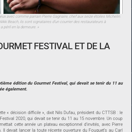
gieux avec comme parrain Pierre Gagnaire, chef aux seize étoiles Michelin.
ikki Beach, ils sont signataires d’un courrier des restaurateurs à
 a péril en la demeure. »
OURMET FESTIVAL ET DE LA
ième édition du Gourmet Festival, qui devait se tenir du 11 au
lée également.
e « décision difficile », dixit Nils Dufau, président du CTTSB : le
Festival 2020, qui devait se tenir du 11 au 15 novembre. Un coup
ettait cette année un plateau exceptionnel d'invités, avec Pierre
Il devait lancer la toute récente ouverture du Fouquet’s au Carl