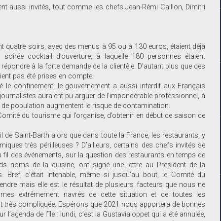
ent aussi invités, tout comme les chefs Jean-Rémi Caillon, Dimitri
nt quatre soirs, avec des menus à 95 ou à 130 euros, étaient déjà
a soirée cocktail d’ouverture, à laquelle 180 personnes étaient
 répondre à la forte demande de la clientèle. D’autant plus que des
aient pas été prises en compte.
é le confinement, le gouvernement a aussi interdit aux Français
 journalistes auraient pu arguer de l’impondérable professionnel, à
 de population augmentent le risque de contamination.
Comité du tourisme qui l’organise, d’obtenir en début de saison de
 de Saint-Barth alors que dans toute la France, les restaurants, y
ques très périlleuses ? D’ailleurs, certains des chefs invités se
fil des événements, sur la question des restaurants en temps de
ds noms de la cuisine, ont signé une lettre au Président de la
s. Bref, c’était intenable, même si jusqu’au bout, le Comité du
rendre mais elle est le résultat de plusieurs facteurs que nous ne
mes extrêmement navrés de cette situation et de toutes les
nt très compliquée. Espérons que 2021 nous apportera de bonnes
l’agenda de l’île : lundi, c’est la Gustavialoppet qui a été annulée,