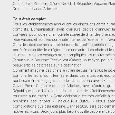
Gustaf. Les pâtissiers Cédric Grolet et Sébastien Vauxion étai
Droisneau et Juan Arbelaez.
Tout était complet
Tous les établissements accueillant les dîners des chefs dura
complets. L’organisation avait d’ailleurs décidé d’annuler l
conviées, pour ouvrir une nouvelle soirée de dîner des chefs et
réservations effectuées sur le site internet de l’événement n’av
Or, si les déplacements professionnels sont autorisés malgr
confinés de quitter leur région pour une autre. Les chefs et les
la limite... Mais les voyages sont compliqués, les mouvements
Et surtout, le Gourmet Festival est d’abord un moyen, pour le 
beaux articles de presse sur la destination.
Comment imaginer des chefs en train de cuisiner sous le soleil
compris les leurs, sont fermés et dans des situations économi
sont eux-mêmes engagés dans les discussions avec l’Etat, au 
Covid. Pierre Gagnaire et Juan Arbelaez, avec d’autres gran
République pour l’alerter sur la situation des établissement
tourisme aura espéré. « Cette décision a été très difficile à p
pouvions pas ignorer », indique Nils Dufau. « Nous som
complications que cela entraîne. L’année 2020 sera décidéme
nouvelles. » Las. Deux jours plus tard, nouvelle déconvenue pour 