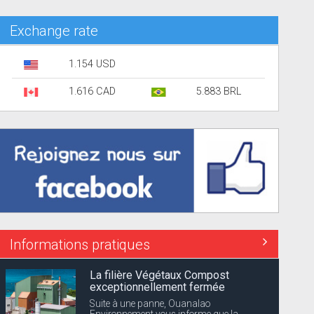
Exchange rate
1.154 USD
1.616 CAD
5.883 BRL
Informations pratiques
La filière Végétaux Compost
exceptionnellement fermée
Suite à une panne, Ouanalao
Environnement vous informe que la...