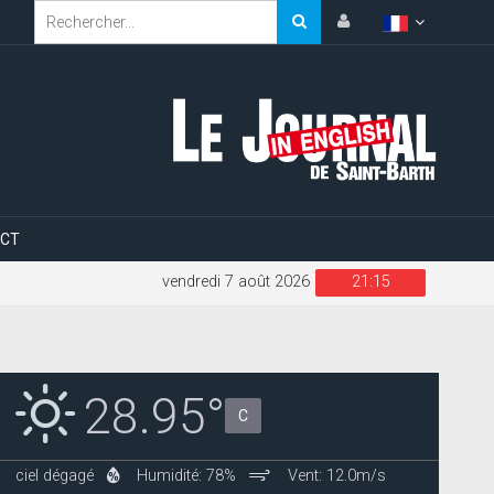
CT
vendredi 7 août 2026
21:15
28.95°
C
ciel dégagé
Humidité: 78%
Vent: 12.0m/s