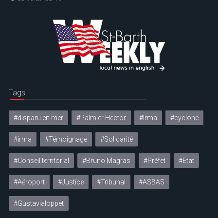
Tags
#disparu en mer
#Palmier Hector
#Irma
#cyclone
#irma
#Témoignage
#Solidarité
#Conseil territorial
#Bruno Magras
#Préfet
#Etat
#Aéroport
#Justice
#Tribunal
#ASBAS
#Gustavialoppet