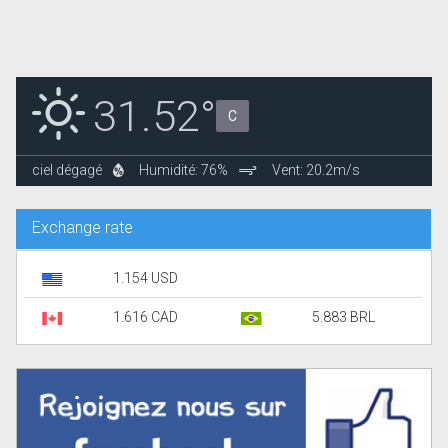
31.52°
C
ciel dégagé
Humidité: 76%
Vent: 20.2m/s
Exchange rate
1.154 USD
1.616 CAD
5.883 BRL