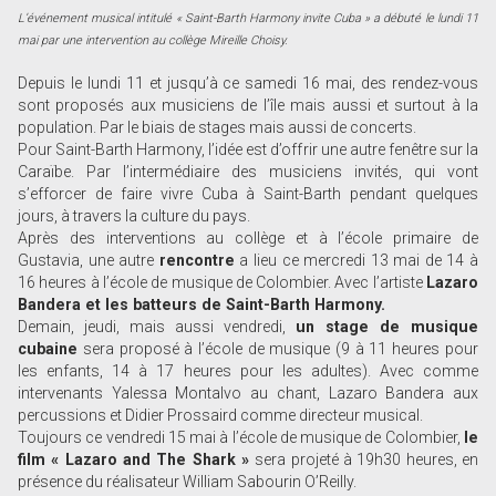
L’événement musical intitulé « Saint-Barth Harmony invite Cuba » a débuté le lundi 11
mai par une intervention au collège Mireille Choisy.
Depuis le lundi 11 et jusqu’à ce samedi 16 mai, des rendez-vous
sont proposés aux musiciens de l’île mais aussi et surtout à la
population. Par le biais de stages mais aussi de concerts.
Pour Saint-Barth Harmony, l’idée est d’offrir une autre fenêtre sur la
Caraïbe. Par l’intermédiaire des musiciens invités, qui vont
s’efforcer de faire vivre Cuba à Saint-Barth pendant quelques
jours, à travers la culture du pays.
Après des interventions au collège et à l’école primaire de
Gustavia, une autre
rencontre
a lieu ce mercredi 13 mai de 14 à
16 heures à l’école de musique de Colombier. Avec l’artiste
Lazaro
Bandera et les batteurs de Saint-Barth Harmony.
Demain, jeudi, mais aussi vendredi,
un stage de musique
cubaine
sera proposé à l’école de musique (9 à 11 heures pour
les enfants, 14 à 17 heures pour les adultes). Avec comme
intervenants Yalessa Montalvo au chant, Lazaro Bandera aux
percussions et Didier ­Prossaird comme directeur musical.
Toujours ce vendredi 15 mai à l’école de musique de Colombier,
le
film « Lazaro and The Shark »
sera projeté à 19h30 heures, en
présence du réalisateur William Sabourin O’Reilly.