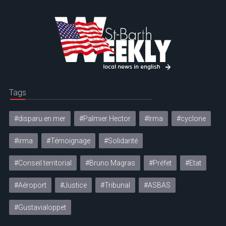
Tags
#disparu en mer
#Palmier Hector
#Irma
#cyclone
#irma
#Témoignage
#Solidarité
#Conseil territorial
#Bruno Magras
#Préfet
#Etat
#Aéroport
#Justice
#Tribunal
#ASBAS
#Gustavialoppet