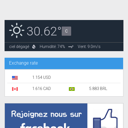
30.62°
C
ciel dégagé
Humidité: 74%
Vent: 9.0m/s
Exchange rate
1.154 USD
1.616 CAD
5.883 BRL