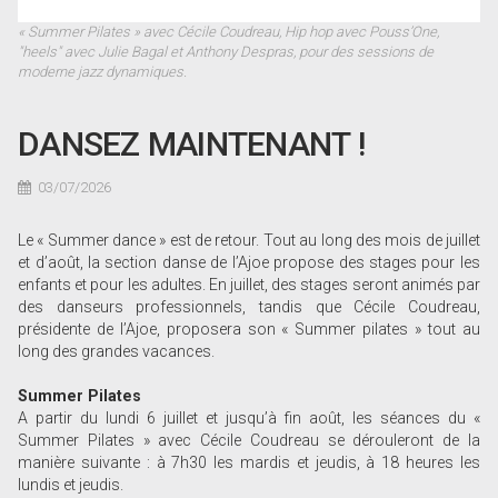
« Summer Pilates » avec Cécile Coudreau, Hip hop avec Pouss’One,
"heels" avec Julie Bagal et Anthony Despras, pour des sessions de
moderne jazz dynamiques.
DANSEZ MAINTENANT !
03/07/2026
Le « Summer dance » est de retour. Tout au long des mois de juillet
et d’août, la section danse de l’Ajoe propose des stages pour les
enfants et pour les adultes. En juillet, des stages seront animés par
des danseurs professionnels, tandis que Cécile Coudreau,
présidente de l’Ajoe, proposera son « Summer pilates » tout au
long des grandes vacances.
Summer Pilates
A partir du lundi 6 juillet et jusqu’à fin août, les séances du «
Summer Pilates » avec Cécile Coudreau se dérouleront de la
manière suivante : à 7h30 les mardis et jeudis, à 18 heures les
lundis et jeudis.