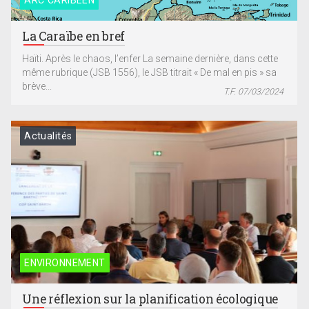
ARC CARIBÉEN
La Caraïbe en bref
Haïti. Après le chaos, l’enfer La semaine dernière, dans cette
même rubrique (JSB 1556), le JSB titrait « De mal en pis » sa
brève...
T.F. 07/03/2024
Actualités
ENVIRONNEMENT
Une réflexion sur la planification écologique