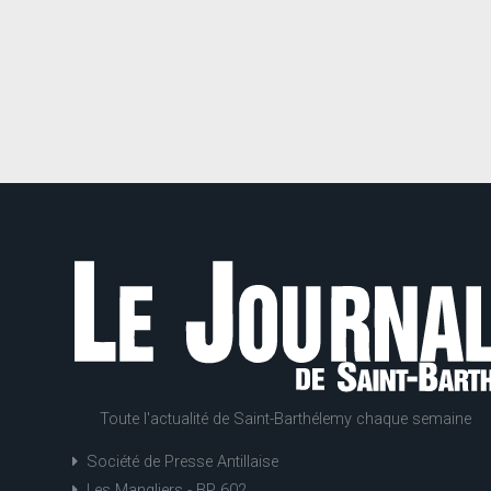
Toute l'actualité de Saint-Barthélemy chaque semaine
Société de Presse Antillaise
Les Mangliers - BP 602