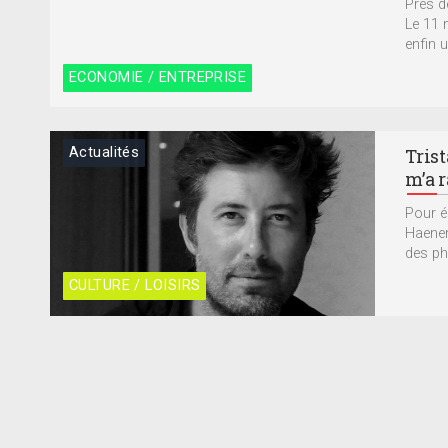
Près d
Le 11 
enfin u
ECONOMIE / ENTREPRISE
Actualités
Tris
m’a 
Pour é
Haenen
des ph
CULTURE / LOISIRS