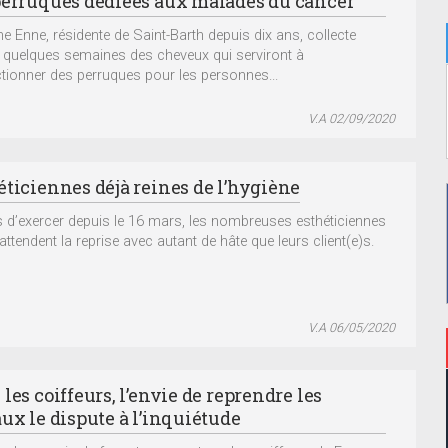
perruques dédiées aux malades du cancer
ne Enne, résidente de Saint-Barth depuis dix ans, collecte
 quelques semaines des cheveux qui serviront à
tionner des perruques pour les personnes...
V.A 02/09/2020
éticiennes déjà reines de l’hygiène
s d’exercer depuis le 16 mars, les nombreuses esthéticiennes
e attendent la reprise avec autant de hâte que leurs client(e)s.
V.A 06/05/2020
les coiffeurs, l’envie de reprendre les
ux le dispute à l’inquiétude