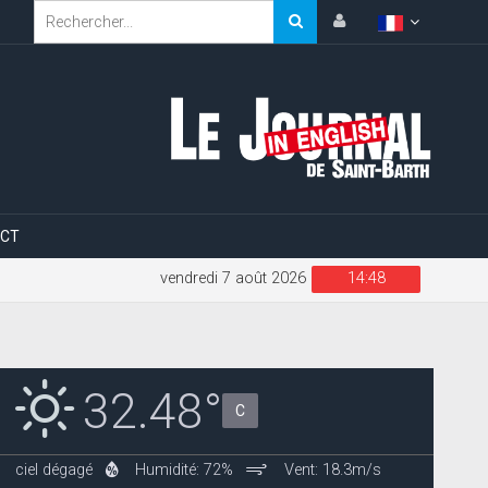
CT
vendredi 7 août 2026
14:48
32.48°
C
ciel dégagé
Humidité: 72%
Vent: 18.3m/s