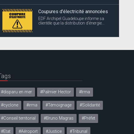
Coupures d’électricité annoncées
EDF Archipel Guadeloupe informe sa
clientèle que la distribution d’énergie...
Tags
#disparu en mer
#Palmier Hector
#Irma
#cyclone
#irma
#Témoignage
#Solidarité
#Conseil territorial
#Bruno Magras
#Préfet
#Etat
#Aéroport
#Justice
#Tribunal