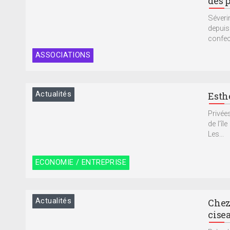
des 
Séveri
depuis
confec
ASSOCIATIONS
Actualités
Esth
Privée
de l’îl
Les...
ECONOMIE / ENTREPRISE
Actualités
Chez 
cisea