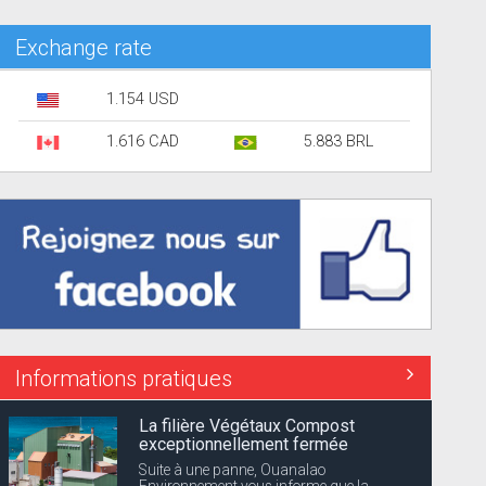
Exchange rate
1.154 USD
1.616 CAD
5.883 BRL
Informations pratiques
La filière Végétaux Compost
exceptionnellement fermée
Suite à une panne, Ouanalao
Environnement vous informe que la...