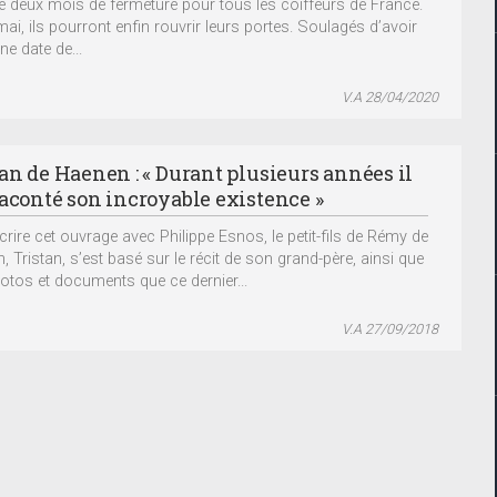
e deux mois de fermeture pour tous les coiffeurs de France.
mai, ils pourront enfin rouvrir leurs portes. Soulagés d’avoir
ne date de...
V.A 28/04/2020
tan de Haenen : « Durant plusieurs années il
raconté son incroyable existence »
crire cet ouvrage avec Philippe Esnos, le petit-fils de Rémy de
, Tristan, s’est basé sur le récit de son grand-père, ainsi que
otos et documents que ce dernier...
V.A 27/09/2018