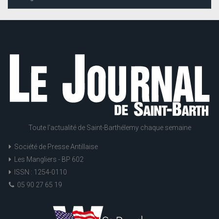
Toute l'actualité de Saint-Barthélemy chaque semaine
Société de Presse Antillaise
Les Mangliers - BP 602
ISSN : 1254-0110
05 90 27 65 19