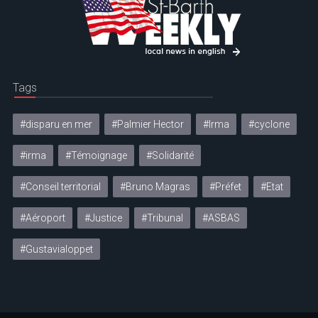
Tags
#disparu en mer
#Palmier Hector
#Irma
#cyclone
#irma
#Témoignage
#Solidarité
#Conseil territorial
#Bruno Magras
#Préfet
#Etat
#Aéroport
#Justice
#Tribunal
#ASBAS
#Gustavialoppet