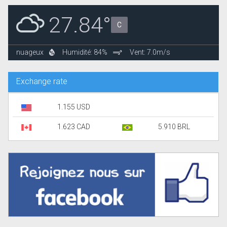
27.84°
C
nuageux
Humidité: 84%
Vent: 7.0m/s
Exchange rate
1.155 USD
1.623 CAD
5.910 BRL