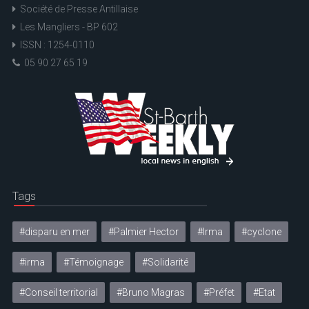
Société de Presse Antillaise
Les Mangliers - BP 602
ISSN : 1254-0110
05 90 27 65 19
Tags
#disparu en mer
#Palmier Hector
#Irma
#cyclone
#irma
#Témoignage
#Solidarité
#Conseil territorial
#Bruno Magras
#Préfet
#Etat