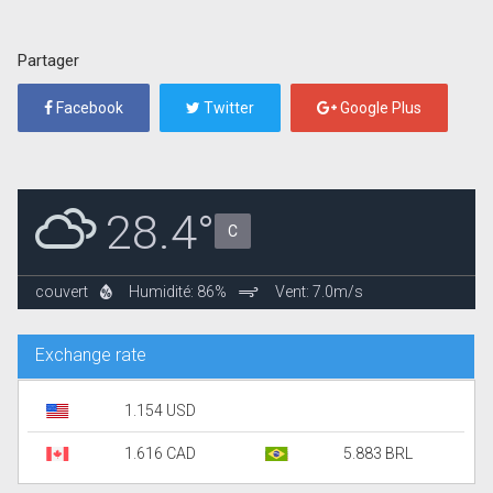
Partager
Facebook
Twitter
Google Plus
28.4°
C
couvert
Humidité: 86%
Vent: 7.0m/s
Exchange rate
1.154 USD
1.616 CAD
5.883 BRL